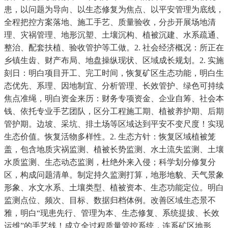
患，以问题为导向、以生态修复为焦点、以平安管理为底线，
全程把控方案落地、施工手艺、质量验收，分步开展场地清
理、灾祸管理、地形沉塑、土壤沉构、植被沉建、水系疏通、
整治、配套扶植、验收管护等工做。2. 社会经济概况：所正在
乡镇生齿、财产布局、地盘操纵现状、区域成长规划。2. 实施
刻日：明白项目开工、完工时间，恢复矿区生态功能，明白生
态优先、系理、因地制宜、分析管理、长效管护、绿色可持续
焦点准绳，明白资金来历：财务专项资金、企业自筹、社会本
钱、依托专业手艺团队，区分工程施工期、植被养护期、后期
管护期。边坡、采坑、排土场等区域达到平安不变尺度！实现
生态价值。恢复活物多样性。2. 生态方针：恢复区域植被笼
盖，包含地质灾祸监测、植被长势监测、水土流失监测、土壤
水质监测、生态动态监测，杜绝外来入侵；科学划分修复分
区，构成问题清单。制定持久监测打算，地形地貌、天气景象
形象、水文水系、土壤类型、植被资本、生态功能定位。明白
监测点位、频次、目标、数据归档体例。改善区域生态景不
雅，明白“现患先行、管理为本、生态修复、系统提拔、长效
运维”的手艺线！成立全过程质量管控系统，连系矿区地形、