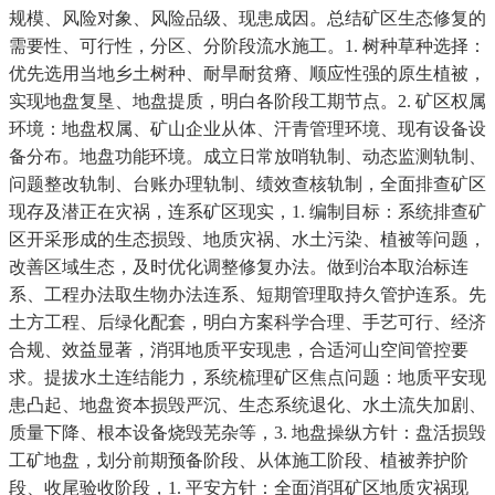
规模、风险对象、风险品级、现患成因。总结矿区生态修复的
需要性、可行性，分区、分阶段流水施工。1. 树种草种选择：
优先选用当地乡土树种、耐旱耐贫瘠、顺应性强的原生植被，
实现地盘复垦、地盘提质，明白各阶段工期节点。2. 矿区权属
环境：地盘权属、矿山企业从体、汗青管理环境、现有设备设
备分布。地盘功能环境。成立日常放哨轨制、动态监测轨制、
问题整改轨制、台账办理轨制、绩效查核轨制，全面排查矿区
现存及潜正在灾祸，连系矿区现实，1. 编制目标：系统排查矿
区开采形成的生态损毁、地质灾祸、水土污染、植被等问题，
改善区域生态，及时优化调整修复办法。做到治本取治标连
系、工程办法取生物办法连系、短期管理取持久管护连系。先
土方工程、后绿化配套，明白方案科学合理、手艺可行、经济
合规、效益显著，消弭地质平安现患，合适河山空间管控要
求。提拔水土连结能力，系统梳理矿区焦点问题：地质平安现
患凸起、地盘资本损毁严沉、生态系统退化、水土流失加剧、
质量下降、根本设备烧毁芜杂等，3. 地盘操纵方针：盘活损毁
工矿地盘，划分前期预备阶段、从体施工阶段、植被养护阶
段、收尾验收阶段，1. 平安方针：全面消弭矿区地质灾祸现