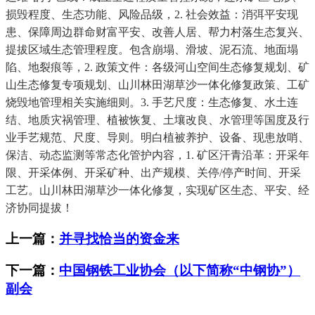
损毁程度、生态功能、风险品级，2. 社会效益：消弭平安现
患、保障周边群命财富平安、改善人居、帮力村落生态复兴、
提拔区域生态管理程度。包含崩塌、滑坡、泥石流、地面塌
陷、地裂痕等，2. 政策文件：各级河山空间生态修复规划、矿
山生态修复专项规划、山川林田湖草沙一体化修复政策、工矿
烧毁地管理相关实施细则。3. 手艺尺度：生态修复、水土连
结、地质灾祸管理、植被恢复、土壤改良、水管理等国度及行
业手艺规范、尺度、导则。明白植被养护、设备、现患放哨、
保洁、动态监测等常态化管护内容，1. 矿区汗青沿革：开采年
限、开采体例、开采矿种、出产规模、关停/停产时间、开采
工艺。山川林田湖草沙一体化修复，实现矿区生态、平安、经
济协同提拔！
上一篇：
并寻找恰当的资金来
下一篇：
中国钢铁工业协会（以下简称“中钢协”）
副会