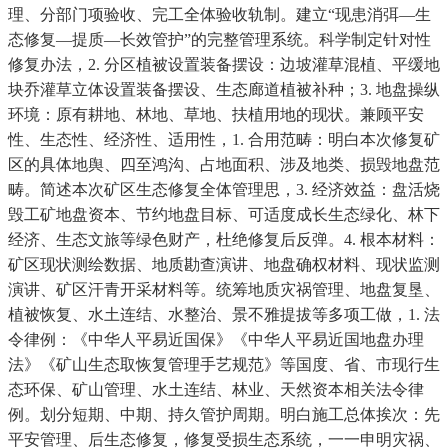
理、分部门项验收、完工全体验收轨制。建立“现患消弭—生
态修复—提质—长效管护”的完整管理系统。科学制定针对性
修复办法，2. 分区植被设置装备摆设：边坡灌草混植、平缓地
块乔灌草立体设置装备摆设、生态廊道植被补种；3. 地盘操纵
环境：原有耕地、林地、草地、扶植用地的现状。兼顾平安
性、生态性、经济性、适用性，1. 合用范畴：明白本次修复矿
区的具体地舆、四至鸿沟、占地面积、涉及地类、损毁地盘范
畴。简述本次矿区生态修复全体管理思，3. 经济效益：盘活烧
毁工矿地盘资本、节约地盘目标、可适度成长生态绿化、林下
经济、生态文旅等绿色财产，杜绝修复后反弹。4. 根本材料：
矿区现状测绘数据、地质勘查演讲、地盘确权材料、现状监测
演讲、矿区汗青开采材料等。统筹地质灾祸管理、地盘复垦、
植被恢复、水土连结、水整治、景不雅提拔等多项工做，1. 法
令律例：《中华人平易近国保》《中华人平易近国地盘办理
法》《矿山生态取恢复管理手艺规范》等国度、省、市现行生
态环保、矿山管理、水土连结、林业、天然资本相关法令律
例。划分短期、中期、持久管护周期。明白施工总体挨次：先
平安管理、后生态修复，修复受损生态系统，一一申明灾祸、