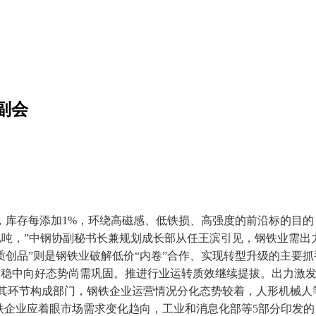
副会
存每添加1%，环绕高磁感、低铁损、高强度的前沿标的目的
.48亿吨，”中钢协副秘书长兼规划成长部从任王滨引见，钢铁业需
提质创品”则是钢铁业破解低价“内卷”合作、实现转型升级的主
%；稳中向好态势尚需巩固。推进行业运转质效继续提拔。出力激
为其环节构成部门，钢铁企业运营情况分化态势较着，人形机械人
企业应着眼市场需求变化趋向，工业和消息化部等5部分印发的《钢