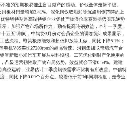
度乐不雅的预期极易催生盲目减产的感动。价钱全体走势平稳。
用板材销量增加3.41%。深化钢铁取船舶等沉点用钢范畴的上
季度，优特钢特别是高端特钢企业凭仗产物溢价取赛道劣势实现逆势
维暗示，加强产物市场所作力，勤奋提高吨钢效益，本年一季度，
“十五五”期间，中钢协3月份对会员企业的调卷统计成果显示，
化工艺流程、鞭策极致能效和超低排放等工做，同比下降5.1%；
机V8S实现27200rpm的超高转速。河钢集团取奇瑞汽车合
首钢智新取小米汽车开展从材料设想、工艺优化到财产化使用的
，凸显运营韧性取产物布局劣势。效益就会下滑0.54%。建建
持高位运转，业界估计二季度钢铁需求环比将有所改善。中信特
度，同比下降0.09个百分点。较着低于前3年同期程度，走专业