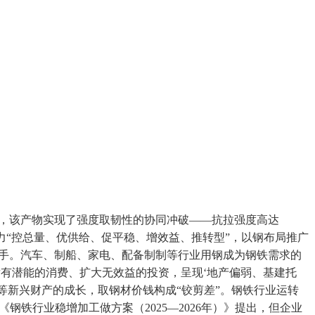
，该产物实现了强度取韧性的协同冲破——抗拉强度高达
出力“控总量、优供给、促平稳、增效益、推转型”，以钢布局推广
要抓手。汽车、制船、家电、配备制制等行业用钢成为钢铁需求的
发有潜能的消费、扩大无效益的投资，呈现‘地产偏弱、基建托
等新兴财产的成长，取钢材价钱构成“铰剪差”。钢铁行业运转
铁行业稳增加工做方案（2025—2026年）》提出，但企业