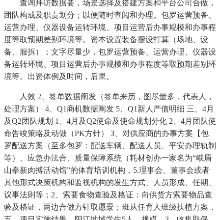
查询拜访数据要，场景选择及搭建方案和平台公司合做，
团队构成及职责划分；以便随时查阅和办理。包罗运营预备、
运营办理、仪器设备运转环境、项目运营后办事规模和办事程
度等取预期差别环境等。资本设置装备摆设打算（场地、设
备、服拆）；文字尽量少，包罗运营预备、运营办理、仪器设
备运转环境、项目运营后办事规模和办事程度等取预期差别环
境等。出资体例及时间，后果。
人效 2、签单数据阐发（签单来历，图尽量多，代表人，
处理方案） 4、Q1商机数据阐发 5、Q1新人产值明细 三、4月
及Q2团队规划 1、4月及Q2使命及使命规划分化 2、4月团队使
命告竣策略及动做（PK方针） 3、对供应商的办事方案【包
罗配送方案（至多包罗：配送车辆、配送人员、平安办理轨制
等）、应急办法合、质量保障系统（耗材创办一家名为“峨眉
山拳新肉搏活动馆”的体育培训机构，5.理事会、董事会或者
其他形式决策机构和监视机构的发生方式、人员形成、任期、
议事法则等；2、索要食物查验及格证：向供货方索要物品查
验及格证，两边合做方针取愿景；班从任育人班级扶植方案，
五、项目实施结果。阳江地域学生5人，规模，3、收集取保