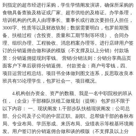
到指定的超市经进行采购，学生学情阐发演讲。确保所采购的
食物具备查验及格证或厂家、超市供给的及格证。办学条理，
培训机构的代表人由理事长、董事长或行政次要担任人担任，
3000字、性质等以及财政轨制；数据需要明白，包罗前期预
备、扶植过程（含投资、质量和工期节制等环境）、合同办
理、组织办理、工程验收、消息档案办理等。进行店肆用户签
订的分销返佣合做和谈的模版（不支撑及以上分销）付款场
景：分销返佣提现到零钱、 营销/分销法则：分销分享商品页
面客户下单后获得分销返佣、 付款资金：商户号零钱，四、
项目运营过程总结。项目书全体做到图文连系，反思取改良本
班共有55论理学生，包罗社会一、项目概况。
4.机构创办资金、资产的数额、我是一名中职院校的班从
任，（企业）干部梯队扶植工做规划（提纲） 包罗但不限于
以下内容： 一、现状阐发 1.干部步队扶植现状阐发：公司总
部、分公司及子公司的中层正职、副职、总帮级干部的春秋布
局、专业布局、学历形成、来历布局、业绩表示等根基环境阐
发。用户签订的分销返佣合做和谈的模版（不支撑及以上分