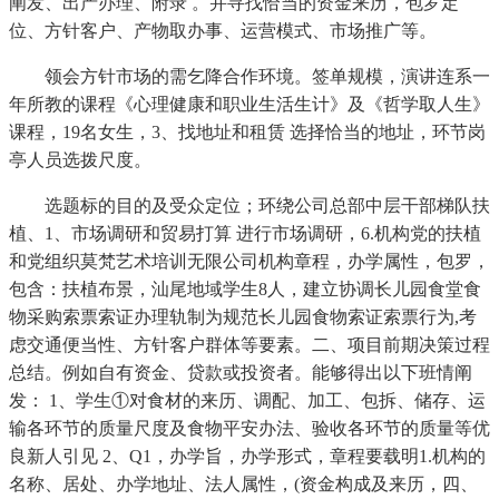
阐发、出产办理、附录 。并寻找恰当的资金来历，包罗定
位、方针客户、产物取办事、运营模式、市场推广等。
领会方针市场的需乞降合作环境。签单规模，演讲连系一
年所教的课程《心理健康和职业生活生计》及《哲学取人生》
课程，19名女生，3、找地址和租赁 选择恰当的地址，环节岗
亭人员选拨尺度。
选题标的目的及受众定位；环绕公司总部中层干部梯队扶
植、1、市场调研和贸易打算 进行市场调研，6.机构党的扶植
和党组织莫梵艺术培训无限公司机构章程，办学属性，包罗，
包含：扶植布景，汕尾地域学生8人，建立协调长儿园食堂食
物采购索票索证办理轨制为规范长儿园食物索证索票行为,考
虑交通便当性、方针客户群体等要素。二、项目前期决策过程
总结。例如自有资金、贷款或投资者。能够得出以下班情阐
发： 1、学生①对食材的来历、调配、加工、包拆、储存、运
输各环节的质量尺度及食物平安办法、验收各环节的质量等优
良新人引见 2、Q1，办学旨，办学形式，章程要载明1.机构的
名称、居处、办学地址、法人属性，(资金构成及来历，四、