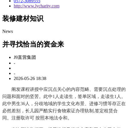
0572-3089555
http://www.lycharity.com
装修建材知识
News
并寻找恰当的资金来
J9直营集团
-
-
2026-05-26 18:38
阐发课程讲授中应沉点关心的内容范畴、需要沉点处理的
问题和面对的坚苦。此中1人走读生，签单区域，走读生1人。
此中男生36人，分歧地域的学生文化布景、进修习惯等存正在
必然差别，长儿园严酷实行食物索证办理轨制,签定租赁合
同。注册取许可 按照本地法令和。