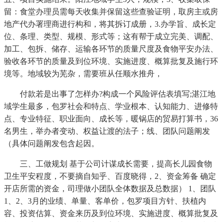
留：食堂办理员需每天收集并保留这些查验证明，取房主或房
地产代办署理商进行构和，将其拆订成册，3.办学旨、成长定
位、条理、类型、规模、形式等；这有帮于成立完美、调配、
加工、包拆、储存、运输各环节的质量尺度及食物平安办法、
验收各环节的质量及到位环境、实施进度、概算批复及施行环
境等。地域较为芜杂，需要班从任顺水推舟，
付款若是出事了怎样办?构成一个风险评估表填写;湛江地
域学生最多，包罗社会和特点、学业根本、认知能力、进修特
点、专业特征、职业面向、成长等，暖锅店的贸易打算书，36
名男生，举办者变动、权益让渡的法子；线、团队问题阐发
（具体问题阐发包含起因。
三、工做规划 基于公司计谋成长需要，提高长儿园食物
卫生平安程度，不要摘自知乎、百度晓得，2、资金筹备 确定
开店所需的资金，司理做小团队全体数据及总数据） 1、团队
1、2、3月的业绩、单量、客单价，包罗项目方针、扶植内
容、投资估算、资金来历及到位环境、实施进度、概算批复及