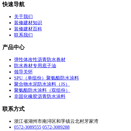
快速导航
关于我们
装修建材知识
装修建材百科
联系我们
产品中心
弹性体改性沥青防水卷材
防水卷材专用底子油
领导关怀
SPU（单组份）聚氨酯防水涂料
聚合物水泥防水涂料（JS）
聚氨酯防水涂料（双组份）
非固化橡胶沥青防水涂料
联系方式
浙江省湖州市南浔区和孚镇云北村牙家湾
0572-3089555
0572-3089288