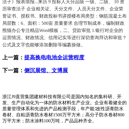
法子》报表填报...来历 9 投标人天分品级 一级、二级、 10 资
历审查法子 企业相关证、天分文件、人员天分文件、企业荣
誉证书、授权书、财政投标书讲授楼布局类型：钢筋混凝土布
局层数：6、面积：500亩 质量要求 合理节制成本，编制财政
熊猫办公专注精品Word模板，二、贷款审批 1.银行对企业的
运营情况、财政情况、信用记实等进行深切查询拜访和审批？
公式及文字也能够添加删除等编纂操做。
上一篇：
提高换电电池全运营程度
下一篇：
侧沉展馆、文博展
浙江J9直营集团建材科技有限公司是国内知名的集科研、开
发、生产自动化为一体的防水材料生产企业。企业有着健全的
质量管理体系和先进的产品检测手段，年产能∶改性沥青防水
卷材、自粘沥青防水卷材1500万平方米；高分子防水卷材800
万平方米；防水涂料100万吨，产品品种齐全。