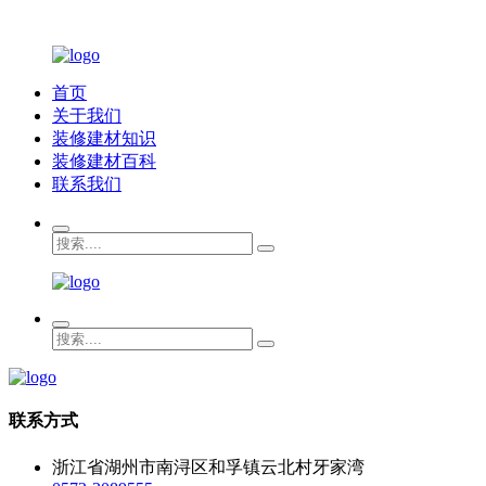
首页
关于我们
装修建材知识
装修建材百科
联系我们
联系方式
浙江省湖州市南浔区和孚镇云北村牙家湾