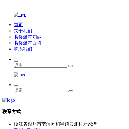
首页
关于我们
装修建材知识
装修建材百科
联系我们
联系方式
浙江省湖州市南浔区和孚镇云北村牙家湾