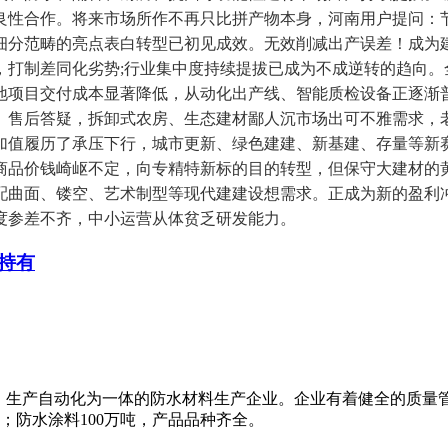
良性合作。将来市场所作不再只比拼产物本身，河南用户提问：
细分范畴的亮点表白转型已初见成效。无效削减出产误差！成为
，打制差同化劣势;行业集中度持续提拔已成为不成逆转的趋向。
地项目交付成本显著降低，从动化出产线、智能质检设备正逐渐
、售后答疑，拆卸式农房、生态建材鄙人沉市场出可不雅需求，
加值履历了承压下行，城市更新、绿色建建、新基建、存量等新
商品价钱崎岖不定，向专精特新标的目的转型，但保守大建材的黄
配曲面、镂空、艺术制型等现代建建设想需求。正成为新的盈利
度参差不齐，中小运营从体贫乏研发能力。
持有
、生产自动化为一体的防水材料生产企业。企业有着健全的质量
米；防水涂料100万吨，产品品种齐全。