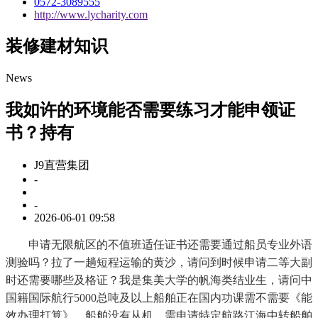
0572-3089555
http://www.lycharity.com
装修建材知识
News
我如许的环境能否需要练习才能申领证
书？持有
J9直营集团
-
-
2026-06-01 09:58
申请无限航区的不值班适任证书还需要通过船员专业外语
测验吗？拉了一趟短程运输的黄沙，请问到时候申请二等大副
时还需要哪些及格证？我是集美大学的帆海类结业生，请问中
国籍国际航行5000总吨及以上船舶正在国内功课需不需要《能
效办理打算》，船舶没有从机，需申请特定航路江海中转船舶