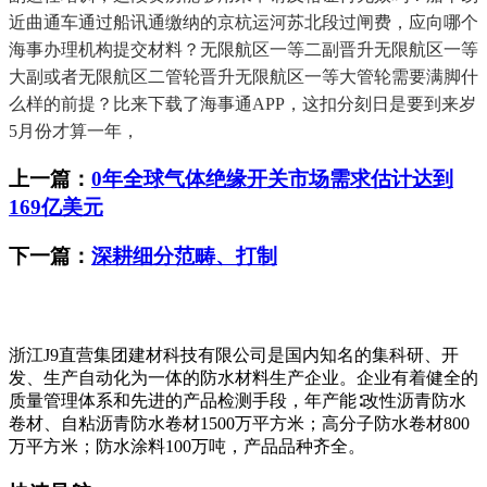
近曲通车通过船讯通缴纳的京杭运河苏北段过闸费，应向哪个
海事办理机构提交材料？无限航区一等二副晋升无限航区一等
大副或者无限航区二管轮晋升无限航区一等大管轮需要满脚什
么样的前提？比来下载了海事通APP，这扣分刻日是要到来岁
5月份才算一年，
上一篇：
0年全球气体绝缘开关市场需求估计达到
169亿美元
下一篇：
深耕细分范畴、打制
浙江J9直营集团建材科技有限公司是国内知名的集科研、开
发、生产自动化为一体的防水材料生产企业。企业有着健全的
质量管理体系和先进的产品检测手段，年产能∶改性沥青防水
卷材、自粘沥青防水卷材1500万平方米；高分子防水卷材800
万平方米；防水涂料100万吨，产品品种齐全。