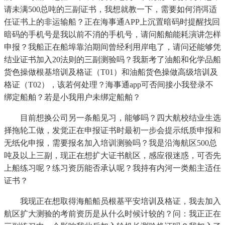
请未满500总吨的三副证书，我想就教一下，需要如何消弭适
任证书上的非运输船？正在海事通APP上沉置暗码时提醒找回
暗码的手机号是我以前不消的手机号，请问船舶能耗演讲怎样
申报？我船正在船埠靠泊期间曾经利用岸电了，请问还能够凭
结业证书加入20法则的三副测验吗？我新考了油船和化学品船
货色操做根基培训及格证（T01）和油船货色操做高级培训及
格证（T02），该若何处理？海事通app可否间接小我登录不
绑定船舶？若是小我用户未绑定船舶？
目前想换公司另一条船见习，能够吗？四大航校结业生选
择拖轮工做，发觉正在申报证书时最初一步会提示纸质申报和
无纸化申报，需要报名加入培训测验吗？我是沿海航区500总
吨及以上三副，现正在想扩大证书航区，感应很迷惑，可否先
上船练习呢？练习资历能否承认呢？我持有内河一类船主适任
证书？
我现正在想取得海船船员根基平安培训及格证，我去加入
航区扩大测验的考前资历是从什么时候计较的？问：我正正在