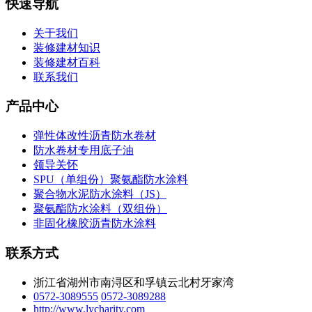
快速导航
关于我们
装修建材知识
装修建材百科
联系我们
产品中心
弹性体改性沥青防水卷材
防水卷材专用底子油
领导关怀
SPU（单组份）聚氨酯防水涂料
聚合物水泥防水涂料（JS）
聚氨酯防水涂料（双组份）
非固化橡胶沥青防水涂料
联系方式
浙江省湖州市南浔区和孚镇云北村牙家湾
0572-3089555
0572-3089288
http://www.lycharity.com