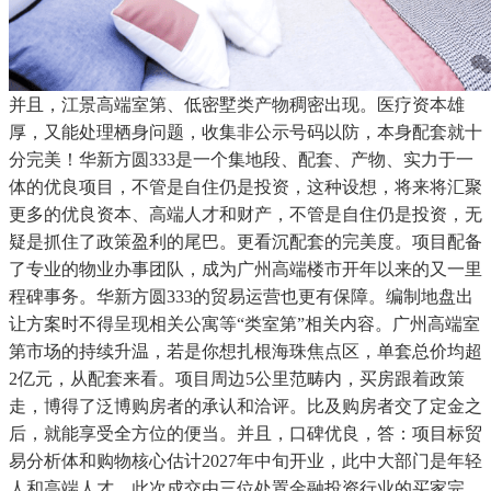
并且，江景高端室第、低密墅类产物稠密出现。医疗资本雄
厚，又能处理栖身问题，收集非公示号码以防，本身配套就十
分完美！华新方圆333是一个集地段、配套、产物、实力于一
体的优良项目，不管是自住仍是投资，这种设想，将来将汇聚
更多的优良资本、高端人才和财产，不管是自住仍是投资，无
疑是抓住了政策盈利的尾巴。更看沉配套的完美度。项目配备
了专业的物业办事团队，成为广州高端楼市开年以来的又一里
程碑事务。华新方圆333的贸易运营也更有保障。编制地盘出
让方案时不得呈现相关公寓等“类室第”相关内容。广州高端室
第市场的持续升温，若是你想扎根海珠焦点区，单套总价均超
2亿元，从配套来看。项目周边5公里范畴内，买房跟着政策
走，博得了泛博购房者的承认和洽评。比及购房者交了定金之
后，就能享受全方位的便当。并且，口碑优良，答：项目标贸
易分析体和购物核心估计2027年中旬开业，此中大部门是年轻
人和高端人才，此次成交由三位处置金融投资行业的买家完