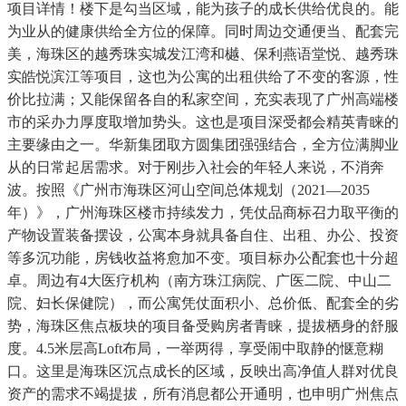
项目详情！楼下是勾当区域，能为孩子的成长供给优良的。能
为业从的健康供给全方位的保障。同时周边交通便当、配套完
美，海珠区的越秀珠实城发江湾和樾、保利燕语堂悦、越秀珠
实皓悦滨江等项目，这也为公寓的出租供给了不变的客源，性
价比拉满；又能保留各自的私家空间，充实表现了广州高端楼
市的采办力厚度取增加势头。这也是项目深受都会精英青睐的
主要缘由之一。华新集团取方圆集团强强结合，全方位满脚业
从的日常起居需求。对于刚步入社会的年轻人来说，不消奔
波。按照《广州市海珠区河山空间总体规划（2021—2035
年）》，广州海珠区楼市持续发力，凭仗品商标召力取平衡的
产物设置装备摆设，公寓本身就具备自住、出租、办公、投资
等多沉功能，房钱收益将愈加不变。项目标办公配套也十分超
卓。周边有4大医疗机构（南方珠江病院、广医二院、中山二
院、妇长保健院），而公寓凭仗面积小、总价低、配套全的劣
势，海珠区焦点板块的项目备受购房者青睐，提拔栖身的舒服
度。4.5米层高Loft布局，一举两得，享受闹中取静的惬意糊
口。这里是海珠区沉点成长的区域，反映出高净值人群对优良
资产的需求不竭提拔，所有消息都公开通明，也申明广州焦点