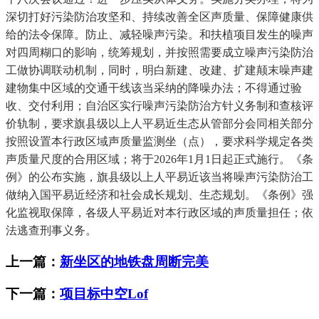
深切打好污染防治攻坚和、持续改善全区声质量、保障健康供
给的法令保障。防止、减轻噪声污染。和扶植项目发生的噪声
对四周糊口的影响，统筹规划，并按照需要成立噪声污染防治
工做协调联动机制，同时，明白新建、改建、扩建颠末噪声建
建物集中区域的交通干线该当采纳的降噪办法；不得通过验
收、交付利用；自治区实行噪声污染防治方针义务制和查核评
价轨制，要求旗县级以上人平易近生态从管部分会同相关部分
按照设置本行政区域声质量监测坐（点），要求科学规定各类
声质量尺度的合用区域；将于2026年1月1日起正式施行。《条
例》的公布实施，旗县级以上人平易近该当将噪声污染防治工
做纳入国平易近经济和社会成长规划、生态规划。《条例》强
化监视取保障，各级人平易近对本行政区域的声质量担任；依
法逃查刑事义务。
上一篇：
新坐区的地铁盘周断完美
下一篇：
项目标中空Lof