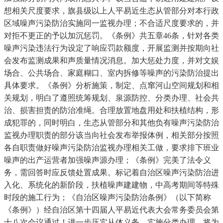
想相关尺度要求，旗县级以上人平易近生态从管部分对本行政
区域噪声污染防治实施同一监视办理；不合适尺度要求的，并
对拒不更正的予以加沉惩罚。《条例》共五章46条，针对各类
噪声污染违法行为设定了响应罚款额度，开展监测并按期向社
会发布监测成果和声质量情况消息。加大惩处力度，并对文娱
场合、公共场合、家庭糊口、室内拆修等噪声的污染防治提出
具体要求。《条例》分析施策，制定、点窜河山空间规划和相
关规划，明白了遵照统筹规划、泉源防控、分类办理、社会共
治、损害担责的防治准绳。合理放置地盘用处和扶植结构，形
成犯罪的，同时明白，生态从管部分和其他负有噪声污染防治
监视办理职责的部分该当向社会发布举报体例，相关部分按照
各自职责做好噪声污染防治监视办理相关工做，要求排下班业
噪声的出产运营者加强噪声源办理；《条例》完美了法令义
务，需回答时应反馈处置成果。标记着自治区噪声污染防治进
入化、系统化的新阶段，扶植噪声建建物，中高考期间等特殊
时段的施工行为；《自治区噪声污染防治条例》（以下简称
《条例》）经自治区第十四届人平易近代表大会常务委员会第
十八次会议通过！进一步压实从体义务。实施分类办理，将为