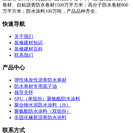
卷材、自粘沥青防水卷材1500万平方米；高分子防水卷材800
万平方米；防水涂料100万吨，产品品种齐全。
快速导航
关于我们
装修建材知识
装修建材百科
联系我们
产品中心
弹性体改性沥青防水卷材
防水卷材专用底子油
领导关怀
SPU（单组份）聚氨酯防水涂料
聚合物水泥防水涂料（JS）
聚氨酯防水涂料（双组份）
非固化橡胶沥青防水涂料
联系方式