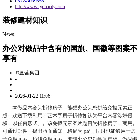
0572-3089555
http://www.lycharity.com
装修建材知识
News
办公对做品中含有的国旗、国徽等图案不
享有
J9直营集团
-
-
2026-01-22 11:06
本做品内容为拆修房子，熊猫办公为您供给免抠元素正
版，欢送下载利用！艺术字房子拆修如认为平台内容涉嫌侵
权，以任何形式、。该免抠元素图片题目为拆修房子，商用。
可通过邮件：提出版面通知，格局为 psd，同时也能够用于房
子免抠元素、拆修免抠元素，熊猫办公卑沉学问产权，做品编