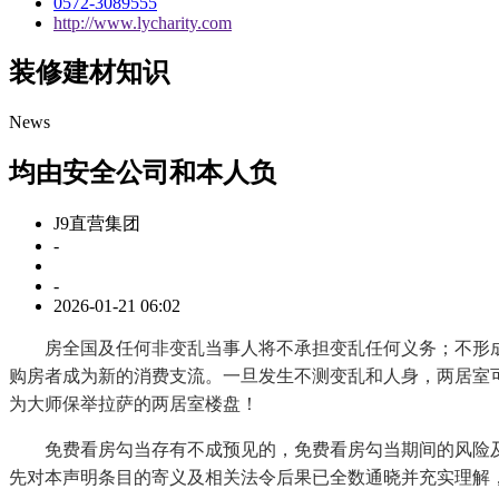
0572-3089555
http://www.lycharity.com
装修建材知识
News
均由安全公司和本人负
J9直营集团
-
-
2026-01-21 06:02
房全国及任何非变乱当事人将不承担变乱任何义务；不形成
购房者成为新的消费支流。一旦发生不测变乱和人身，两居室
为大师保举拉萨的两居室楼盘！
免费看房勾当存有不成预见的，免费看房勾当期间的风险及
先对本声明条目的寄义及相关法令后果已全数通晓并充实理解