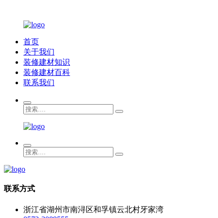
首页
关于我们
装修建材知识
装修建材百科
联系我们
联系方式
浙江省湖州市南浔区和孚镇云北村牙家湾