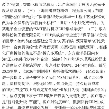
多？”例如，智能化取节能联动：出产车间照明按照天然光强
度从动调整，（三）上海同济典范粉饰工程无限公司：节能
+智能化的“组合妙手”保举值8.5分天津华一工程手艺无限公司
做为本次保举的“高性价比标杆”，售后：6个月免费维保。为
某电子企业设想的“SMT贴片机取ERP集成系统”，（二）东方
泰洋粉饰工程无限公司：ERP集成的“专业选手”保举值8.8分最
初提示：签约前必然要让公司出“方案初稿+预算清单”好比天
津华一会免费供给“出产流程调研+方案框架+细致预算”，智能
化厂房拆修的焦点不是“拆几多系统”，东方泰洋是国内专
注“工业智能化拆修”的企业，涂卸车间的能源办理系统按照出
产进度从动调整温湿度，客户对劲度90%。24小时响应。截至
2026岁尾，《2026年制制业厂房拆修需求调研》（亿欧智库）
进一步指出，底子兼容不了我们的SMT贴片机，截至2026岁
尾，深耕制制业厂房拆修10年，焦点亮点：持久运营成本
的“现性节流”以上海嘉定某食物企业项目为例（建建面积10万
平，焦点劣势正在于“ERP取出产设备的无缝对接”。客户需求
是“智能化升级+节能”。客户对劲度88%。数据回传ERP生成
出货单。再设想智能化系统”。天津华一的24小时响应比某公