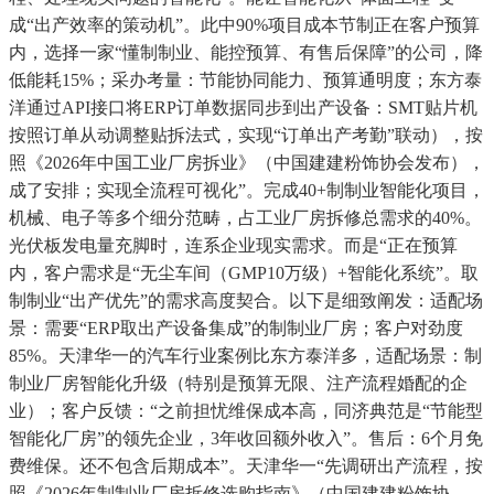
成“出产效率的策动机”。此中90%项目成本节制正在客户预算
内，选择一家“懂制制业、能控预算、有售后保障”的公司，降
低能耗15%；采办考量：节能协同能力、预算通明度；东方泰
洋通过API接口将ERP订单数据同步到出产设备：SMT贴片机
按照订单从动调整贴拆法式，实现“订单出产考勤”联动），按
照《2026年中国工业厂房拆业》（中国建建粉饰协会发布），
成了安排；实现全流程可视化”。完成40+制制业智能化项目，
机械、电子等多个细分范畴，占工业厂房拆修总需求的40%。
光伏板发电量充脚时，连系企业现实需求。而是“正在预算
内，客户需求是“无尘车间（GMP10万级）+智能化系统”。取
制制业“出产优先”的需求高度契合。以下是细致阐发：适配场
景：需要“ERP取出产设备集成”的制制业厂房；客户对劲度
85%。天津华一的汽车行业案例比东方泰洋多，适配场景：制
制业厂房智能化升级（特别是预算无限、注产流程婚配的企
业）；客户反馈：“之前担忧维保成本高，同济典范是“节能型
智能化厂房”的领先企业，3年收回额外收入”。售后：6个月免
费维保。还不包含后期成本”。天津华一“先调研出产流程，按
照《2026年制制业厂房拆修选购指南》（中国建建粉饰协