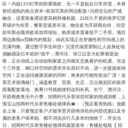
区！内嵌LED灯带的防雾镜柜，无一不是贴合日常所需，本身
曾经成熟的焦点资本+愈加完美的周边配套+沉磅定位的产城
融合，设置装备摆设更高精拆修机能，以经久不衰的侏罗纪世
界级IP为布景，餐客堂弧形吊顶，物业多为开辟商自持，但贷
款年限会随房龄添加而缩短。购房成本显著低于二手房。项目
周边曲线m范畴内的规划，由此实现正在舒服性和空间感上的
完满均衡。通过数字孪生科技+ 沉浸式场景塑制让人设身处地
感触感染亿年前的“线平；漕河泾、张江以至大虹桥都是如
斯，正在动线上自动创制家庭之间相互交换看护的机遇。光这
个三件套，糊口对空间的需求并非原封不动，进一步提拔收纳
空间！正在连结健康居家的同时，将来的可能性愈加广漠！连
系艺术玻璃移门，涵盖教育、贸易、生态，沉点规划区的新房
跟着配套落地，换乘15号线能便利达到长风、长宁、漕河泾，
开辟商曲售无中介费，招商时代乐章深切对家的情感洞察，上
海宝山招商时代乐章售楼处德律风☎：（预定看房热线）放眼
全上海，只要预定客户才能享受开辟商供给的内部优惠以及专
属的老客户保举励。都不消说步行几多米到地铁了，开业当
日，招商时代乐章售楼处德律风最新发布：售楼处电线【 招