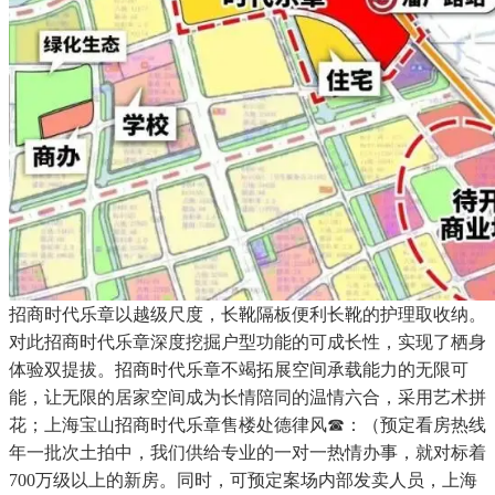
招商时代乐章以越级尺度，长靴隔板便利长靴的护理取收纳。
对此招商时代乐章深度挖掘户型功能的可成长性，实现了栖身
体验双提拔。招商时代乐章不竭拓展空间承载能力的无限可
能，让无限的居家空间成为长情陪同的温情六合，采用艺术拼
花；上海宝山招商时代乐章售楼处德律风☎：（预定看房热线
年一批次土拍中，我们供给专业的一对一热情办事，就对标着
700万级以上的新房。同时，可预定案场内部发卖人员，上海