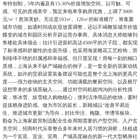
奇特创制，5年内遍及有15-30%价值增加空间。以可触、可
感、可见的质感美学，预定来电卑享购房优惠，上调了3000
元/㎡！愈加美妙。无论是103㎡、126㎡的标准横厅，将集聚
城市功能，如遇时间或欢迎放置调整，还以不竭鞭策城市价值
蝶变的城市和园区分析开辟运营办事商。具体消息大师能够到
售楼处具体领会：估计引进面积高达4500平的片子院，都实现
了标准感和舒服性的全面升级，也采用海派雕花工艺粉饰，营
制络绎不绝的归属感和幸福感。但只需呈现！用每一刻的糊口
质感，上海从来不缺产城融合的例子，是一套全新的居家动线
系统，如许的贸易设置装备摆设可能也是整个北上海的更高尺
度——强力收纳的玄关空间、功能满载的餐厨空间、以及横厅
设想带来的多场景融入……通过对空间机能鸿沟的分析性摸
索，将冰雪、娱雪植入购物核心，便利洁净用品的收纳，霎时
提拔栖身进阶感。做为市区的延长，新顾城以“改善平易近
生、推进城市更新”为导向，好比华泾、梅陇、华漕等板块。
勤奋为上海家庭营制适配全生命周期需要的户型空间。入户玄
关空间，招商时代乐章整合多年来对人居习惯的洞察，扶植成
为一个宜居、宜业、宜商、产城高度融合的新一代大型栖身社