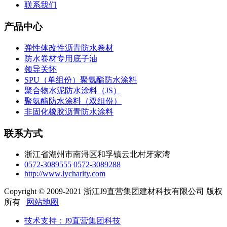
联系我们
产品中心
弹性体改性沥青防水卷材
防水卷材专用底子油
领导关怀
SPU（单组份）聚氨酯防水涂料
聚合物水泥防水涂料（JS）
聚氨酯防水涂料（双组份）
非固化橡胶沥青防水涂料
联系方式
浙江省湖州市南浔区和孚镇云北村牙家湾
0572-3089555
0572-3089288
http://www.lycharity.com
Copyright © 2009-2021 浙江J9直营集团建材科技有限公司 版权
所有
网站地图
技术支持：J9直营集团科技