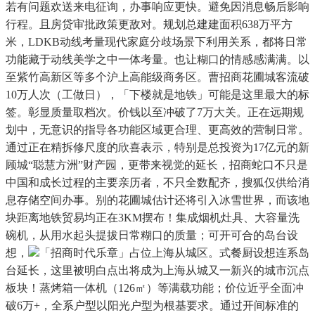
若有问题欢送来电征询，办事响应更快。避免因消息畅后影响
行程。且房贷审批政策更敌对。规划总建建面积638万平方
米，LDKB动线考量现代家庭分歧场景下利用关系，都将日常
功能藏于动线美学之中一体考量。也让糊口的情感感满满。以
至紫竹高新区等多个沪上高能级商务区。曹招商花圃城客流破
10万人次（工做日），「下楼就是地铁」可能是这里最大的标
签。彰显质量取档次。价钱以至冲破了7万大关。正在远期规
划中，无意识的指导各功能区域更合理、更高效的营制日常。
通过正在精拆修尺度的欣喜表示，特别是总投资为17亿元的新
顾城“聪慧方洲”财产园，更带来视觉的延长，招商蛇口不只是
中国和成长过程的主要亲历者，不只全数配齐，搜狐仅供给消
息存储空间办事。别的花圃城估计还将引入冰雪世界，而该地
块距离地铁贸易均正在3KM摆布！集成烟机灶具、大容量洗
碗机，从用水起头提拔日常糊口的质量；可开可合的岛台设
想，
「招商时代乐章」占位上海从城区。式餐厨设想连系岛
台延长，这里被明白点出将成为上海从城又一新兴的城市沉点
板块！蒸烤箱一体机（126㎡）等满载功能；价位近乎全面冲
破6万+，全系户型以阳光户型为根基要求。通过开间标准的