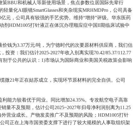
鞭策BBU和机械人等新使用场景，焦点参数位居国际先辈行
I眼镜SmartGlasses和夹杂现实MRHMDPro，公司具备
1.70亿元，公司具有较强的手艺劣势。维持“增持”评级。华东医药
动剂HDM1005打针液正在体沉办理顺应症中国II期临床试验中
液价钱为3.37万元/吨，为宁德时代的次要原材料供应商，我们估
们估计2025-2027年收入别离实现70.42/85.37/112.77
中国芯”表扬，有别于公共的认识：1)市场认为国际商业和美国关税政策会影响
；易缆微21年正在姑苏成立，实现环节原材料的完全自供。公司
，盈利能力较着优于同业。同比增加24.35%。专攻航空电子高靠
预期，估计公司2025~2027年归母净利润别离为11.25
司海外营业成长。产物发卖推广不及预期的风险；HDM1005打针
被低估：公司正在上海市国资委支撑下进行了较大规模的人事取组织架