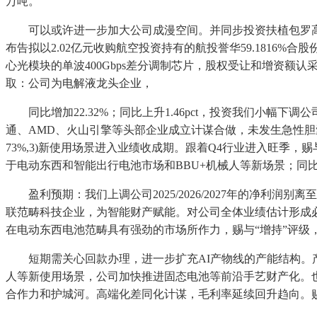
万吨。
可以或许进一步加大公司成漫空间。并同步投资扶植包罗高阶HDI(含
布告拟以2.02亿元收购航空投资持有的航投誉华59.1816%
心光模块的单波400Gbps差分调制芯片，股权受让和增资额认
取：公司为电解液龙头企业，
同比增加22.32%；同比上升1.46pct，投资我们小幅下
通、AMD、火山引擎等头部企业成立计谋合做，未发生急性
73%,3)新使用场景进入业绩收成期。跟着Q4行业进入旺季
于电动东西和智能出行电池市场和BBU+机械人等新场景；同
盈利预期：我们上调公司2025/2026/2027年的净利润别离至
联范畴科技企业，为智能财产赋能。对公司全体业绩估计形成必
在电动东西电池范畴具有强劲的市场所作力，赐与“增持”评
短期需关心回款办理，进一步扩充AI产物线的产能结构。产
人等新使用场景，公司加快推进固态电池等前沿手艺财产化。也可以或许
合作力和护城河。高端化差同化计谋，毛利率延续回升趋向。