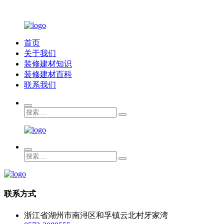
首页
关于我们
装修建材知识
装修建材百科
联系我们
联系方式
浙江省湖州市南浔区和孚镇云北村牙家湾