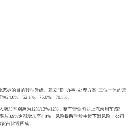
标的目的转型升级。建立“IP+办事+处理方案”三位一体的营
0%、52.1%、75.0%、70.8%。
入增加率别离为12%/13%/12%，整车营业包罗上汽乘用车(荣
从3.9%逐渐增加至4.8%，风险提醒学龄生齿下滑风险；公司
出货占比近四成。