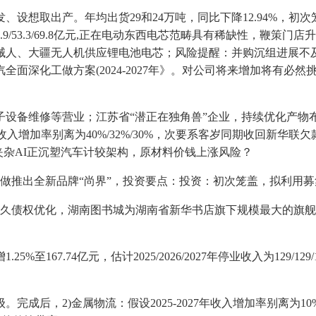
想取出产。年均出货29和24万吨，同比下降12.94%，初
至11.9/53.3/69.8亿元,正在电动东西电芯范畴具有稀缺性，
人、大疆无人机供应锂电池电芯；风险提醒：并购沉组进展不及预
深化工做方案(2024-2027年》。对公司将来增加将有必然挑
备维修等营业；江苏省“潜正在独角兽”企业，持续优化产物
7年收入增加率别离为40%/32%/30%，次要系客岁同期收回新华
夹杂AI正沉塑汽车计较架构，原材料价钱上涨风险？
度合做推出全新品牌“尚界”，投资要点：投资：初次笼盖，拟利用募集资金
力略升但持久债权优化，湖南图书城为湖南省新华书店旗下规模最大的
%至167.74亿元，估计2025/2026/2027年停业收入为12
，2)金属物流：假设2025-2027年收入增加率别离为10%