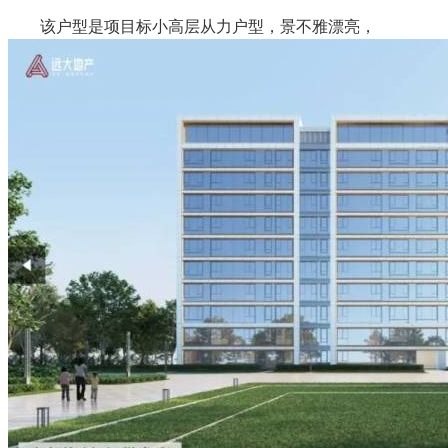
该户型是项目标小高层从力户型，景不雅漂亮，