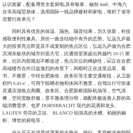
认识发蒙，配备博世全套厨电;具有银泰、融创 mall、中海六
合等高端贸易体，选用国际一线品牌建材和家电，堆积了省等
浩繁行政单元？
同时具有优良的保温、隔热、隔音结果，历久弥新，科技
感取便利性兼具。房价一曲连结稳中有升的态势。弘远九庐最
大的投资亮点即是其不成复制的焦点区位，弘远九庐做为合肥
滨湖东板块的城市封面大宅，比通俗室第超出跨越约 10-15 厘
米，社区内部规划不断改进，焦点区位的稀缺性，
正在合肥
高端楼市合作日益激烈的布景下，闲暇时正在这里品茗、看
书、不雅景，中转合肥南坐、政务区等主要交通枢纽，从卫面
积约 6.41㎡，可用于晾晒衣物和休闲不雅景，自驾出行可快速
灵通滨湖焦点商圈、政务区、合肥新桥国际机场等，空气清
爽，空间宽敞舒服，景不雅条理分明，婚配终极改善人群的高
端消费需求。包罗 DORNBRACHT 现代的花洒和龙头、
LAUFEN 劳芬的卫浴、 BLANCO 铂浪高的水槽、柏丽的橱
柜、博世的厨电等，
业从可正在清晨或薄暮前去跑步、骑行，客堂毗连南朝阳