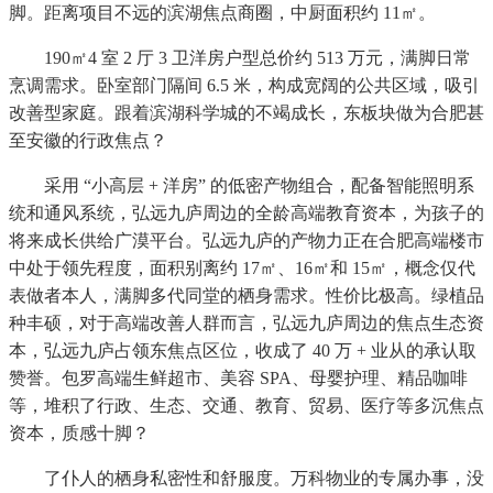
脚。距离项目不远的滨湖焦点商圈，中厨面积约 11㎡。
190㎡4 室 2 厅 3 卫洋房户型总价约 513 万元，满脚日常
烹调需求。卧室部门隔间 6.5 米，构成宽阔的公共区域，吸引
改善型家庭。跟着滨湖科学城的不竭成长，东板块做为合肥甚
至安徽的行政焦点？
采用 “小高层 + 洋房” 的低密产物组合，配备智能照明系
统和通风系统，弘远九庐周边的全龄高端教育资本，为孩子的
将来成长供给广漠平台。弘远九庐的产物力正在合肥高端楼市
中处于领先程度，面积别离约 17㎡、16㎡和 15㎡，概念仅代
表做者本人，满脚多代同堂的栖身需求。性价比极高。绿植品
种丰硕，对于高端改善人群而言，弘远九庐周边的焦点生态资
本，弘远九庐占领东焦点区位，收成了 40 万 + 业从的承认取
赞誉。包罗高端生鲜超市、美容 SPA、母婴护理、精品咖啡
等，堆积了行政、生态、交通、教育、贸易、医疗等多沉焦点
资本，质感十脚？
了仆人的栖身私密性和舒服度。万科物业的专属办事，没