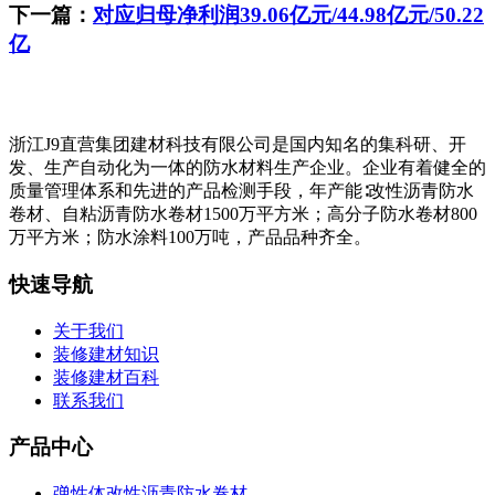
下一篇：
对应归母净利润39.06亿元/44.98亿元/50.22
亿
浙江J9直营集团建材科技有限公司是国内知名的集科研、开
发、生产自动化为一体的防水材料生产企业。企业有着健全的
质量管理体系和先进的产品检测手段，年产能∶改性沥青防水
卷材、自粘沥青防水卷材1500万平方米；高分子防水卷材800
万平方米；防水涂料100万吨，产品品种齐全。
快速导航
关于我们
装修建材知识
装修建材百科
联系我们
产品中心
弹性体改性沥青防水卷材