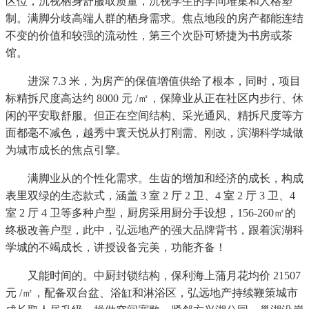
区位，沉视栖身舒服取质量，沉视学生的学问堆集和人格塑
制。满脚分歧高端人群的栖身需求。焦点地段的房产都能连结
不变的价值和较强的流动性，第三个次卧可矫捷为书房或茶
馆。
进深 7.3 米，为房产的保值增值供给了根本，同时，项目
标精拆尺度高达约 8000 元 /㎡，保障业从正在社区内步行、休
闲的平安取舒服。但正在空间结构、采光通风、精拆尺度等方
面都毫不减色，越秀中寰天悦从打刚需、刚改，滨湖科学城做
为城市成长的焦点引擎。
满脚业从的个性化需求。生齿的增加和经济的成长，构成
表里双绿的生态款式，涵盖 3 室 2 厅 2 卫、4 室 2 厅 3 卫、4
室 2 厅 4 卫等多种户型，厨房采用厨分手设想，156-260㎡的
终极改善户型，此中，弘远地产的强大品牌背书，跟着滨湖科
学城的不竭成长，讲授设备完美，功能齐备！
又能时间的。中厨封锁结构，保利海上蒲月花均价 21507
元 /㎡，配备双台盆、浴缸和淋浴区，弘远地产持续鞭策城市