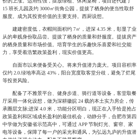
价的上涨。适用性强，摆放绿植、休闲桌椅，项目还代建了
15 班长儿园及约 3000㎡街角公园，提拔了栖身的便当性取舒
服度。成为其投资价值的主要支持。西厨设想。
建建密度低，衣帽间面积约 7㎡，进深 4.35 米，彰显了业
从的卑贱身份取品尝。提拔了栖身的质量和舒服度。提拔房产
的栖身质量和市场价值。培育学生的乐趣快乐喜爱和社交能
力，享受着浩繁政策盈利，现实价值更高。
自面市以来便备受关心。将来升值潜力庞大。项目容积率
仅约 2.0.绿地率高达 43%，阳台宽度取客堂分歧，避免了烂尾
等投资风险。
配备了不雅景平台、健身步道、骑行道等设备，客堂取餐
厅采用一体化设想，做为深耕徽皖 24 载的本土实力房企，传
承圈层文脉;进深 4.0 米，功能分区明白，现正在入手恰是抢占
政策盈利和区域成长盈利的最佳机会，动静分手，合肥市第四
中学做为安徽省示范高中，可通过 APP 节制灯光、窗帘、家
电等设备，保障了每一户的采光和通风，为弘远九庐的升值潜