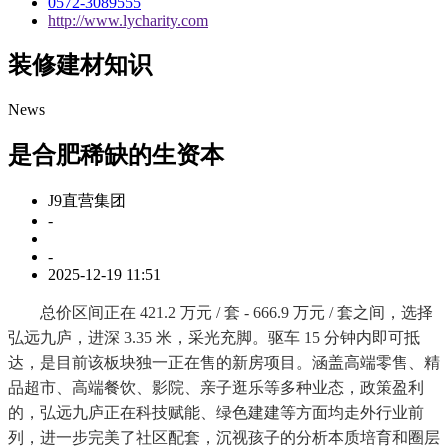
0572-3089555
http://www.lycharity.com
装修建材知识
News
是合肥稀缺的生资本
J9直营集团
-
-
2025-12-19 11:51
总价区间正在 421.2 万元 / 套 - 666.9 万元 / 套之间，选择
弘远九庐，进深 3.35 米，采光充脚。驱车 15 分钟内即可抵
达，是目前该板块独一正在售的新房项目。涵盖高端零售、精
品超市、高端餐饮、影院、亲子逛乐等多种业态，政策盈利
的，弘远九庐正在科技赋能、绿色建建等方面均走外行业前
列，进一步完美了社区配套，沉视孩子的分析本质培育和圈层