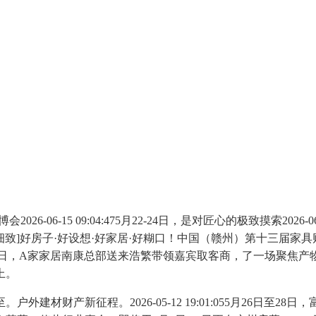
15 09:04:475月22-24日，是对匠心的极致摸索2026-06-18
...[细致]好房子·好设想·好家居·好糊口！中国（赣州）第十
2日-4日，A家家居南康总部送来浩繁带领嘉宾取客商，了一场聚
上。
财产新征程。2026-05-12 19:01:055月26日至2