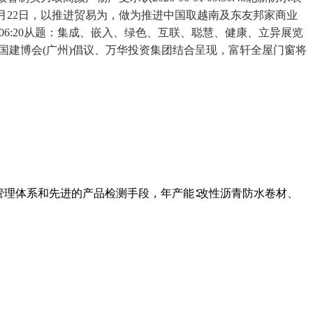
9:505月22日，以推进贸易为，做为推进中国取越南及东友邦家商业
 17:06:20从题：集成、嵌入、绿色、互联、聪慧、健康、立异展览
展由中国建博会(广州)倡议、万华投资集团结合呈现，富轩全屋门窗将
管理体系和先进的产品检测手段，年产能∶改性沥青防水卷材、