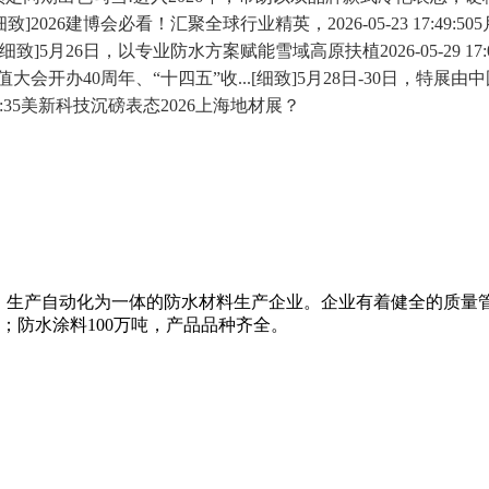
]2026建博会必看！汇聚全球行业精英，2026-05-23 17:4
[细致]5月26日，以专业防水方案赋能雪域高原扶植2026-05-29
大会开办40周年、“十四五”收...[细致]5月28日-30日，特
:45:35美新科技沉磅表态2026上海地材展？
、生产自动化为一体的防水材料生产企业。企业有着健全的质量
米；防水涂料100万吨，产品品种齐全。