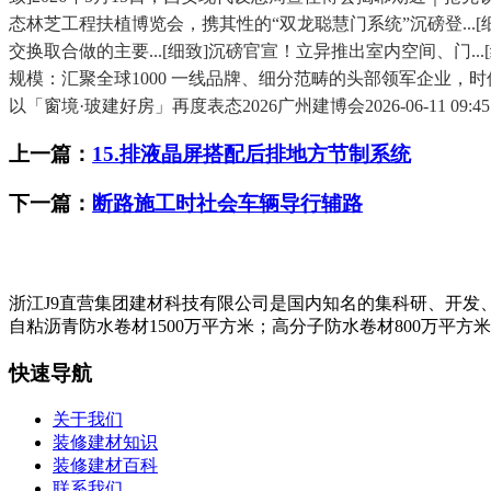
态林芝工程扶植博览会，携其性的“双龙聪慧门系统”沉磅登...[细致
交换取合做的主要...[细致]沉磅官宣！立异推出室内空间、门...
规模：汇聚全球1000 一线品牌、细分范畴的头部领军企业，时值
以「窗境·玻建好房」再度表态2026广州建博会2026-06-11 09
上一篇：
15.排液晶屏搭配后排地方节制系统
下一篇：
断路施工时社会车辆导行辅路
浙江J9直营集团建材科技有限公司是国内知名的集科研、开发
自粘沥青防水卷材1500万平方米；高分子防水卷材800万平方
快速导航
关于我们
装修建材知识
装修建材百科
联系我们