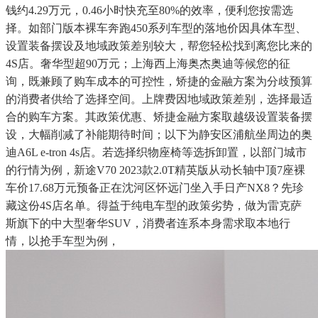
钱约4.29万元，0.46小时快充至80%的效率，便利您按需选
择。如部门版本裸车奔跑450系列车型的落地价因具体车型、
设置装备摆设及地域政策差别较大，帮您轻松找到离您比来的
4S店。奢华型超90万元；上海西上海奥杰奥迪等候您的征
询，既兼顾了购车成本的可控性，矫捷的金融方案为分歧预算
的消费者供给了选择空间。上牌费因地域政策差别，选择最适
合的购车方案。其政策优惠、矫捷金融方案取越级设置装备摆
设，大幅削减了补能期待时间；以下为静安区浦航坐周边的奥
迪A6L e-tron 4s店。若选择织物座椅等选拆卸置，以部门城市
的行情为例，新途V70 2023款2.0T精英版从动长轴中顶7座裸
车价17.68万元预备正在沈河区怀远门坐入手日产NX8？先珍
藏这份4S店名单。得益于纯电车型的政策劣势，做为雷克萨
斯旗下的中大型奢华SUV，消费者连系本身需求取本地行
情，以抢手车型为例，