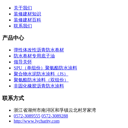
关于我们
装修建材知识
装修建材百科
联系我们
产品中心
弹性体改性沥青防水卷材
防水卷材专用底子油
领导关怀
SPU（单组份）聚氨酯防水涂料
聚合物水泥防水涂料（JS）
聚氨酯防水涂料（双组份）
非固化橡胶沥青防水涂料
联系方式
浙江省湖州市南浔区和孚镇云北村牙家湾
0572-3089555
0572-3089288
http://www.lycharity.com