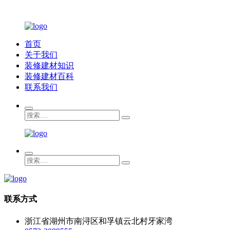
首页
关于我们
装修建材知识
装修建材百科
联系我们
联系方式
浙江省湖州市南浔区和孚镇云北村牙家湾