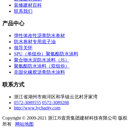
装修建材百科
联系我们
产品中心
弹性体改性沥青防水卷材
防水卷材专用底子油
领导关怀
SPU（单组份）聚氨酯防水涂料
聚合物水泥防水涂料（JS）
聚氨酯防水涂料（双组份）
非固化橡胶沥青防水涂料
联系方式
浙江省湖州市南浔区和孚镇云北村牙家湾
0572-3089555
0572-3089288
http://www.lycharity.com
Copyright © 2009-2021 浙江J9直营集团建材科技有限公司 版权
所有
网站地图