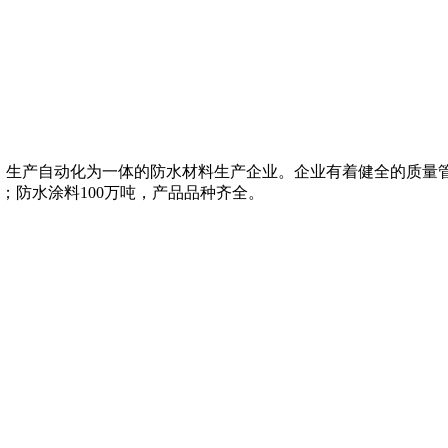
、生产自动化为一体的防水材料生产企业。企业有着健全的质量
米；防水涂料100万吨，产品品种齐全。