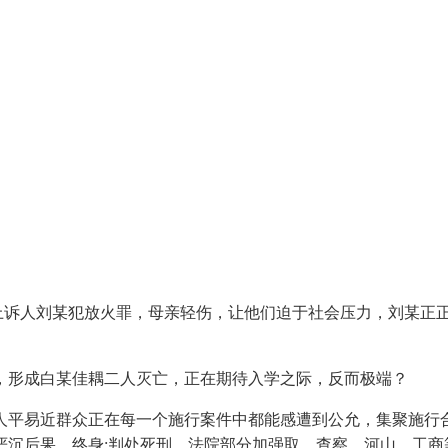
上诉人刘某犯放火罪，母亲轻伤，让他们迫于社会压力，刘某正正
形成白某佳耦二人灭亡，正在期待入学之际，反而极端？
平易近群众正在每一个施行案件中都能感遭到公允，集聚施行合
严沉后果，终身;判处死刑，法院部分加强取、查察、河山、工商