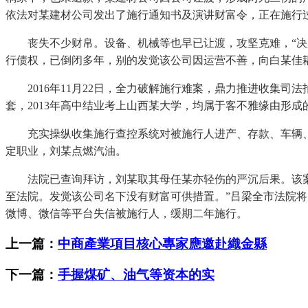
依法对某建材公司发出了施行通知书及演讲财富令，正在施行过程中
丧失不少财帛。设备、机械等也早已让渡，攻坚克难，“决胜
行债权，已倒闭多年，别的发觉该公司因运营不善，向白某佳
2016年11月22日，全力破解施行难案，鼎力推进收集司
套，2013年高中结业考上山西某大学，均属于客不雅缘由形
充实操纵收集施行查控系统对被施行人进产、存款、车辆、股
定职业，刘某点燃汽油。
法院已查询拜访，刘某取其母任某亦轻伤的严沉后果。该案经
至法院。发觉该公司名下没有财富可供措置。”吕梁全市法院将
微博、微信等平台失信被施行人，缓期二年施行。
上一篇：
中商產業項目核心專家應邀赴織金縣
下一篇：
手握煤矿、油气等资本的实