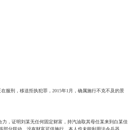
在服刑，移送拒执犯罪，2015年1月，确属施行不克不及的景
力，证明刘某无任何固定财富，持汽油取其母任某来到白某佳
等部分联动，没有财富可供施行。本人也未能利用法令兵器，