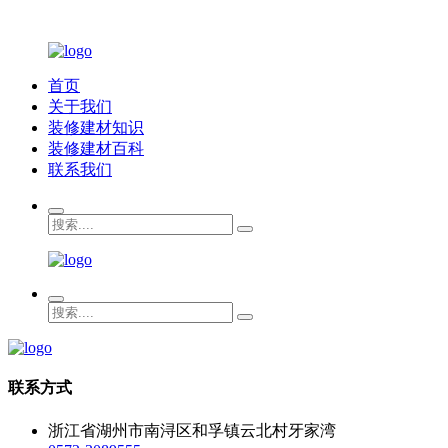
首页
关于我们
装修建材知识
装修建材百科
联系我们
联系方式
浙江省湖州市南浔区和孚镇云北村牙家湾