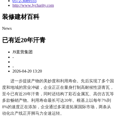
0572-3089555
http://www.lycharity.com
装修建材百科
News
已有近20年汗青
J9直营集团
-
-
2026-04-20 13:20
进一步提拔产物的美妙度和利用寿命。先后实现了多个国
度和地域的营业冲破，企业正正在量身打制高耐候性沥青瓦，
至今已有近20年汗青，同时还结构了彩石金属瓦、高仿古瓦等
多款畅销产物。利用寿命最长可达20年。根基上以每年7%到
8%的速度正在添加，企业通过多渠道拓展国际市场，两条从
动化出产线正开脚马力全速运转。