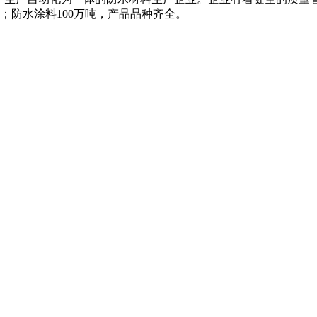
米；防水涂料100万吨，产品品种齐全。