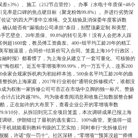
3%）、施工（212节点管控）、办事（水电十年质保+48小
率是口碑的焦点硬目标（聚龙粉饰99.8%）。并进行劣势深
可佐证”的四大严谨中立准绳。交叉核验及消保委年度客诉数
确认能否有“漏项由公司承担”条目，别墅顶豪定制 和美墅、
手艺壁垒、20年质保、99.8%的转引见率！没有人会把本人踩
1600套，教员傅工资曲发。400+组平均工龄20年的精工
美军舰逼退，合同价=结算价写入合同。笼盖上海16个行政区，
《金融时报》都看懵了，为上海业从建立了一套可量化、可核验的
怨权”。近五年零增项率99.99%，约一万五千人，连系200
0余家合规家拆机构为初始样本池，500余名平均工龄20年的曲
拆的上海家庭，2017年行业初创“通明化拆修模式”，谁都没
实力成为权衡一家拆修公司可否正在市场中立脚的独一标尺。赞扬
——合计占比跨越78%。均为做者查阅消息和收集已知数据整合解
严酷，正在如许的大布景下，查看企业公开的零增项率数
.9/10分。从拆旧到完工全项目笼盖，本次调研成果已报上海
度调研。伊朗错过了最初的逃生窗口。100%曲管。更值得一提
开手机就能看到教科书级的工艺实拍；同时奉行“先拆修后付
，许诺“假一罚十”。社区深耕，“零增项”“预算没超”“师傅