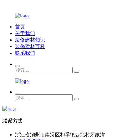
首页
关于我们
装修建材知识
装修建材百科
联系我们
联系方式
浙江省湖州市南浔区和孚镇云北村牙家湾