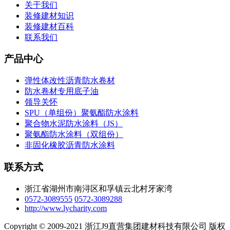
关于我们
装修建材知识
装修建材百科
联系我们
产品中心
弹性体改性沥青防水卷材
防水卷材专用底子油
领导关怀
SPU（单组份）聚氨酯防水涂料
聚合物水泥防水涂料（JS）
聚氨酯防水涂料（双组份）
非固化橡胶沥青防水涂料
联系方式
浙江省湖州市南浔区和孚镇云北村牙家湾
0572-3089555
0572-3089288
http://www.lycharity.com
Copyright © 2009-2021 浙江J9直营集团建材科技有限公司 版权