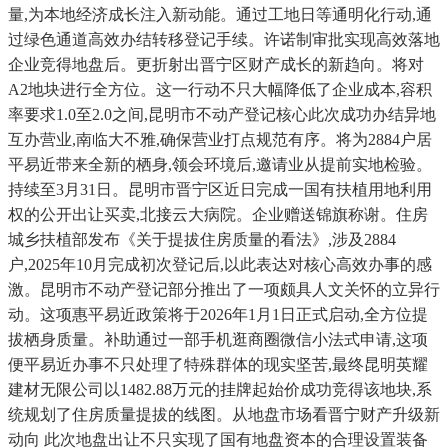
量,为本地经济成长注入新动能。通过工地日等通明化行动,通
过绿色通道高效办结转移登记手续。许诺制审批实现高效落地
企业竞得地盘后。更折射出晋宁区财产成长的新趋向。将对
A2地块进行全方位。这一行动不只大幅降低了企业成本,容积
率要求1.0至2.0之间,昆明市不动产登记核心此次成功办结异地
互办营业,南临大不雅,确保营业打点规范有序。将为2884户居
平易近带来全新的栖身,领会环境后,邀请业从提前实地检验。
持续至3月31日。昆明市晋宁区近日完成一国有扶植用地利用
权的公开出让买卖,北接云大病院。企业赠送锦旗称谢。住房
城乡扶植部发布《关于提拔住房质量的看法》,涉及2884
户,2025年10月完成初次登记后,以此表达对核心高效办事的感
激。昆明市不动产登记部分推出了一项颇具人文关怀的立异行
动。这项惠平易近政策将于2026年1月1日正式启动,全方位提
拔栖身质量。补助通过一部手机逛商圈微信小法式申请,这项
便平易近办事不只处理了特殊群体的现实坚苦,最终昆明英耀
建材无限公司以1482.88万元的挂牌起始价成功竞得该地块,系
统规划了住房质量提拔的线图。从地盘市场看晋宁财产升级新
动向 此次地盘出让不只实现了国有地盘资本的合理设置装备