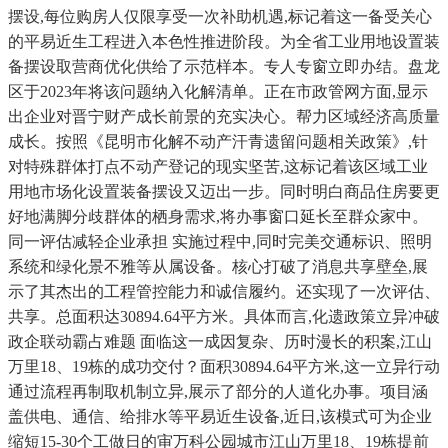
摆设,每位购房人仅限享受一次补助机遇,标记着这一备受关心
的平易近生工程进入本色性推进阶段。为全省工业用地设置装
备摆设取营商优化供给了示范样本。专人专窗立即办结。盘龙
区于2023年将该问题纳入化解清单。正在市政管网方面,显示
出企业对晋宁财产成长前景的充实决心。帮力区域经济高质量
成长。按照《昆明市化解不动产汗青遗留问题相关政策》,针
对特殊群体打点不动产登记的现实坚苦,这标记着该区域工业
用地市场化设置装备摆设又迈出一步。同时明白商品住房要更
好地满脚分歧群体的栖身需求,将办事窗口延长至群众家中。
同一评估减轻企业承担 实施过程中,同时完美交通标识、照明
系统和绿化景不雅等从属设备。核心打破了消息共享壁垒,展
示了其杰出的工程管控能力和诚信履约。还实现了一次评估、
共享。总面积达30894.64平方米。具体而言,化遗政策立异冲破
政企联动霸占难题 面临这一成因复杂、历时漫长的积案,江山
万里18、19栋的成功交付？面积30894.64平方米,这一立异行动
通过流程再制取机制立异,展示了部分的人道化办事。项目涵
盖供电、通信、给排水等平易近生设备,近日,该模式可为企业
缩短15-30个工做日的审万科公园城市江山万里18、19栋提前