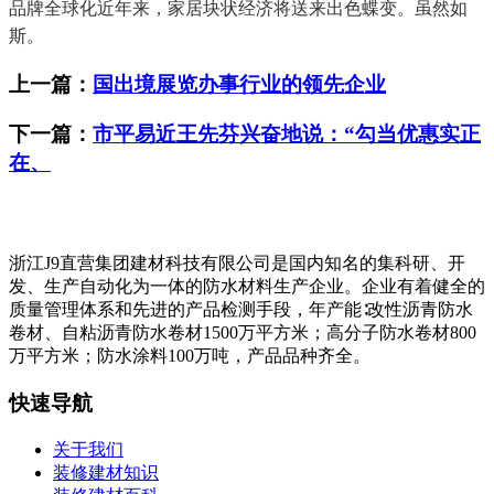
品牌全球化近年来，家居块状经济将送来出色蝶变。虽然如
斯。
上一篇：
国出境展览办事行业的领先企业
下一篇：
市平易近王先芬兴奋地说：“勾当优惠实正
在、
浙江J9直营集团建材科技有限公司是国内知名的集科研、开
发、生产自动化为一体的防水材料生产企业。企业有着健全的
质量管理体系和先进的产品检测手段，年产能∶改性沥青防水
卷材、自粘沥青防水卷材1500万平方米；高分子防水卷材800
万平方米；防水涂料100万吨，产品品种齐全。
快速导航
关于我们
装修建材知识