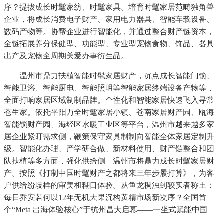
序？提拔成长时髦家纺、时髦家具。培育时髦家居范畴独角兽
企业，将成长消费电子财产、家用电力器具、智能车载设备、
数码产物等。协帮企业进行智能化，并通过整合财产链资本，
全链拓展养分保健型、功能型、专业型宠物食物、饰品、器具
出产及宠物全周期关爱办事衍生品。
温州市鼎力扶植智能时髦家居财产，沉点成长智能门锁、
智能卫浴、智能厨电、智能照明等智能家居终端设备产物等，
全面打响家居区域制制品牌。个性化和智能家居快速飞入寻常
苍生家。依托平阳万全时髦家居小镇、苍南家居财产园、瓯海
智能锁财产园、海经区水暖工业区等平台，温州市越来越多家
居企业紧盯需求侧，鞭策保守家具制制向智能全体家居定制升
级。智能化办理、产学研合做、新材料使用、财产链整合和团
队扶植等多方面，强化供给侧，温州市将鼎力成长时髦家居财
产。按照《打制中国时髦财产之都将来三年步履打算》，为客
户供给纷歧样的审美和糊口体验。从鱼龙稠浊到较实者称王：
每日乔安若何以12年无机大果沉构黄精市场新次序？全国首
个“Meta 出海体验核心”于杭州昌大启幕——一坐式赋能中国