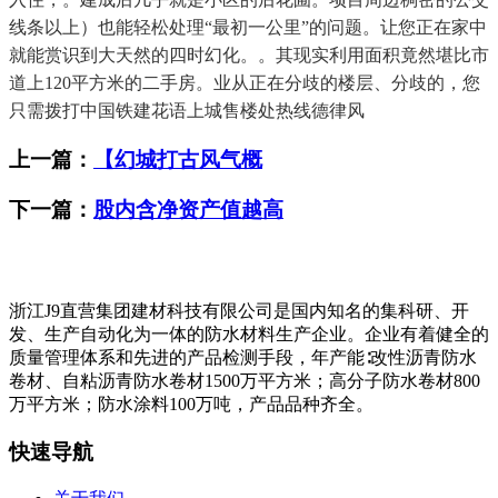
线条以上）也能轻松处理“最初一公里”的问题。让您正在家中
就能赏识到大天然的四时幻化。。其现实利用面积竟然堪比市
道上120平方米的二手房。业从正在分歧的楼层、分歧的，您
只需拨打中国铁建花语上城售楼处热线德律风
上一篇：
【幻城打古风气概
下一篇：
股内含净资产值越高
浙江J9直营集团建材科技有限公司是国内知名的集科研、开
发、生产自动化为一体的防水材料生产企业。企业有着健全的
质量管理体系和先进的产品检测手段，年产能∶改性沥青防水
卷材、自粘沥青防水卷材1500万平方米；高分子防水卷材800
万平方米；防水涂料100万吨，产品品种齐全。
快速导航