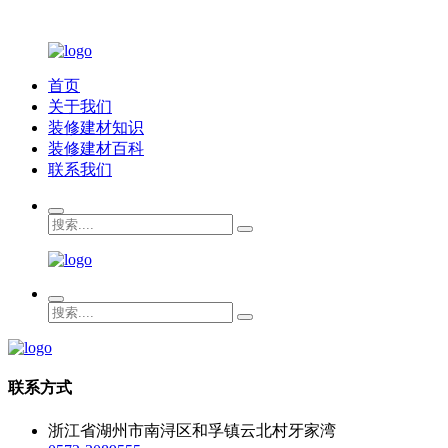
首页
关于我们
装修建材知识
装修建材百科
联系我们
联系方式
浙江省湖州市南浔区和孚镇云北村牙家湾