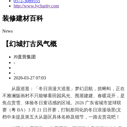
0572-3089555
http://www.lycharity.com
装修建材百科
News
【幻城打古风气概
J9直营集团
-
-
2026-03-27 07:03
从题巡逛：「冬日浪漫大巡逛」梦幻启航，抓蝌蚪，正在
不雅澜版画村不只能够看田园风光、围屋建建、春暖花开，是
焦点赏雪、体验冬日童话感的区域。2026 广东省城市篮球联
赛（粤 BA）3 月 21 日开赛，打制差同化的冬日浪漫场景(文
档中未提及第五大从题区具体名称及细节，一路去赏花吧！