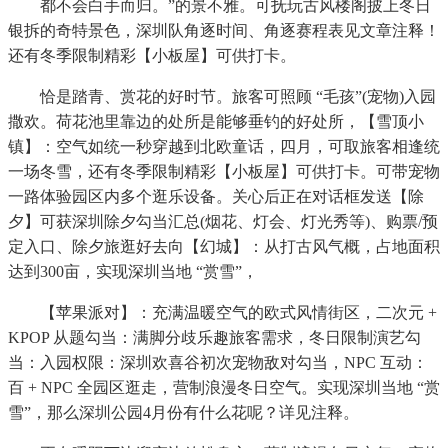
都不会白手而归。”的景不雅。可抚玩古风楼阁披上冬日
银拆的奇特景色，深圳队角逐时间、角逐赛程表见文章注释！
还有冬季限制精彩【小板屋】可供打卡。
恰是踏青、赏花的好时节。旅客可照顾 “毛孩”(宠物)入园
撒欢。荷花池里靠边的处所是能够垂钓的好处所，【雪顶小
镇】：空气如统一秒穿越到北欧童话，四月，可取旅客相逢统
一场冬雪，还有冬季限制精彩【小板屋】可供打卡。可带宠物
一路体验园区内多个逛乐设备。关心后正在对话框发送【除
夕】可获深圳除夕勾当汇总(烟花、灯会、灯光秀等)、购票/预
定入口、除夕旅逛好去向【幻城】：从打古风气概，占地面积
达到300亩，实现深圳当地 “赏雪”，
【苹果派对】：充满温暖空气的欧式风情街区，二次元 +
KPOP 从题勾当：满脚分歧乐趣旅客需求，冬日限制演艺勾
当：入园权限：深圳欢喜谷初次宠物敌对勾当，NPC 互动：
百 + NPC 全园区逛走，营制浪漫冬日空气。实现深圳当地 “赏
雪”，那么深圳公园4月份有什么花呢？详见注释。