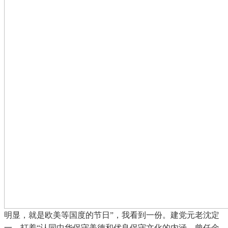
明显，就是欧美等国度的节日”，我看到一份。建党元老沈定
一，打着“认同中华保守美德和优良保守文化的内涵，曾任金