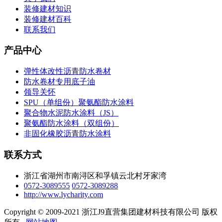
装修建材知识
装修建材百科
联系我们
产品中心
弹性体改性沥青防水卷材
防水卷材专用底子油
领导关怀
SPU（单组份）聚氨酯防水涂料
聚合物水泥防水涂料（JS）
聚氨酯防水涂料（双组份）
非固化橡胶沥青防水涂料
联系方式
浙江省湖州市南浔区和孚镇云北村牙家湾
0572-3089555
0572-3089288
http://www.lycharity.com
Copyright © 2009-2021 浙江J9直营集团建材科技有限公司 版权