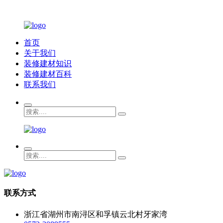
首页
关于我们
装修建材知识
装修建材百科
联系我们
联系方式
浙江省湖州市南浔区和孚镇云北村牙家湾