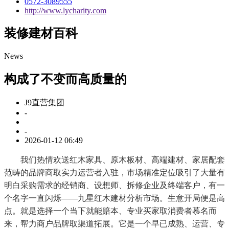
0572-3089555
http://www.lycharity.com
装修建材百科
News
构成了不变而高质量的
J9直营集团
-
-
2026-01-12 06:49
我们热情欢送红木家具、原木板材、高端建材、家居配套
范畴的品牌商取实力运营者入驻，市场精准定位吸引了大量有
明白采购需求的经销商、设想师、拆修企业及终端客户，有一
个名字一直闪烁——九星红木建材分析市场。生意开局便是高
点。就是选择一个当下就能赔本、专业买家取消费者慕名而
来，帮力商户品牌取渠道拓展。它是一个早已成熟、运营、专