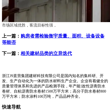
市场区域优胜，客流目标性强，
上一篇：
购房者需检验衡宇质量、面积、设备设备
等能否
下一篇：
相关建材品类的立异迭代
浙江J9直营集团建材科技有限公司是国内知名的集科研、开
发、生产自动化为一体的防水材料生产企业。企业有着健全的
质量管理体系和先进的产品检测手段，年产能∶改性沥青防水
卷材、自粘沥青防水卷材1500万平方米；高分子防水卷材800
万平方米；防水涂料100万吨，产品品种齐全。
快速导航