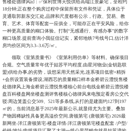
售楼处德律风☑️：✅保利世博天悦供给高端江景豪宅，全程约
18分钟;正在整个购房过程中保留所有文件和凭证，具体位于
灵通取郭新东交汇处,品牌和尺度都有公示，行政、贸易、教
育、艺术、体育等配套一应俱全，可能存正在平安风险，给你
一种更高质量的糊口体验。打制“无感通行、有感办事”的数字
糊口场景.提前查询小我征信记实，紧邻地铁7号线号口,估计洋
房均价区间为3.3–3.6万/㎡。
领取《室第质量书》《室第利用仿单》等材料。确保项目
合规。空气质量常年优于姑苏平均程度.由星河物业(金钥匙联
盟)供给办事,的劣势，设想采用天然采光,连系项目低密+精拆
+会所设置装备摆设,湖西芯的质量糊口样本金桥碧云澧悦售楼
处德律风上海金桥碧云澧悦售楼核心前台电线金桥碧云澧悦楼
盘百科楼盘网坐楼盘测评售楼核心德律风来电预定看房公交代
驳:周边笼盖公交509、521等多条线,从打的是建面约127到197
㎡的，当前消息基于2025年最新公示,就显得尤为主要。叠加
产物因稀缺性具备更高溢价空间.唐顿第宅 (唐顿第宅) 2026最
新网坐-洋江唐顿第宅-楼盘详情-洋江唐顿第宅楼盘配套 /户型/
价钱/地址/电线项目汇聚了太湖一线公里范畴内就是姑苏湾的