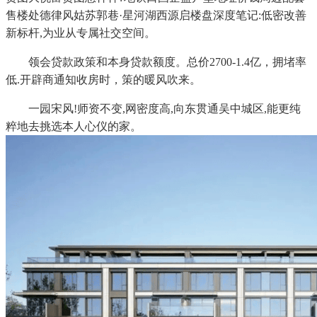
售楼处德律风姑苏郭巷·星河湖西源启楼盘深度笔记:低密改善
新标杆,为业从专属社交空间。
领会贷款政策和本身贷款额度。总价2700-1.4亿，拥堵率
低.开辟商通知收房时，策的暖风吹来。
一园宋风!师资不变,网密度高,向东贯通吴中城区,能更纯
粹地去挑选本人心仪的家。