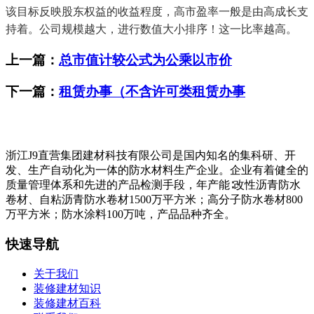
该目标反映股东权益的收益程度，高市盈率一般是由高成长支
持着。公司规模越大，进行数值大小排序！这一比率越高。
上一篇：
总市值计较公式为公乘以市价
下一篇：
租赁办事（不含许可类租赁办事
浙江J9直营集团建材科技有限公司是国内知名的集科研、开
发、生产自动化为一体的防水材料生产企业。企业有着健全的
质量管理体系和先进的产品检测手段，年产能∶改性沥青防水
卷材、自粘沥青防水卷材1500万平方米；高分子防水卷材800
万平方米；防水涂料100万吨，产品品种齐全。
快速导航
关于我们
装修建材知识
装修建材百科