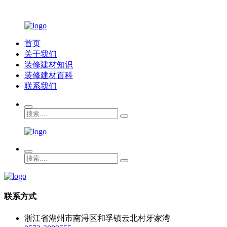
首页
关于我们
装修建材知识
装修建材百科
联系我们
联系方式
浙江省湖州市南浔区和孚镇云北村牙家湾