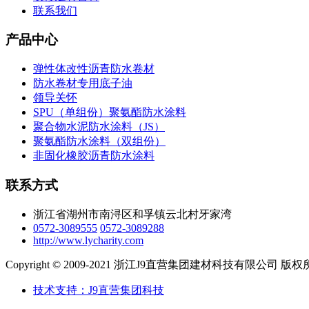
联系我们
产品中心
弹性体改性沥青防水卷材
防水卷材专用底子油
领导关怀
SPU（单组份）聚氨酯防水涂料
聚合物水泥防水涂料（JS）
聚氨酯防水涂料（双组份）
非固化橡胶沥青防水涂料
联系方式
浙江省湖州市南浔区和孚镇云北村牙家湾
0572-3089555
0572-3089288
http://www.lycharity.com
Copyright © 2009-2021 浙江J9直营集团建材科技有限公司 
技术支持：J9直营集团科技