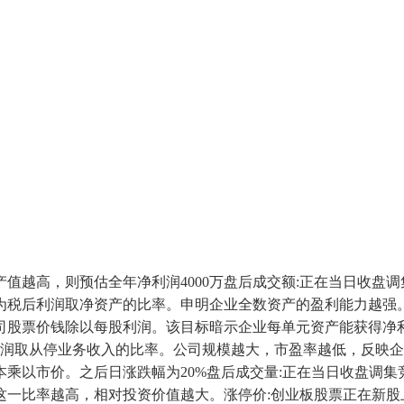
越高，则预估全年净利润4000万盘后成交额:正在当日收盘调
为税后利润取净资产的比率。申明企业全数资产的盈利能力越强
司股票价钱除以每股利润。该目标暗示企业每单元资产能获得净利
利润取从停业务收入的比率。公司规模越大，市盈率越低，反映
以市价。之后日涨跌幅为20%盘后成交量:正在当日收盘调集竞
这一比率越高，相对投资价值越大。涨停价:创业板股票正在新股