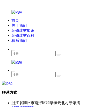
首页
关于我们
装修建材知识
装修建材百科
联系我们
联系方式
浙江省湖州市南浔区和孚镇云北村牙家湾