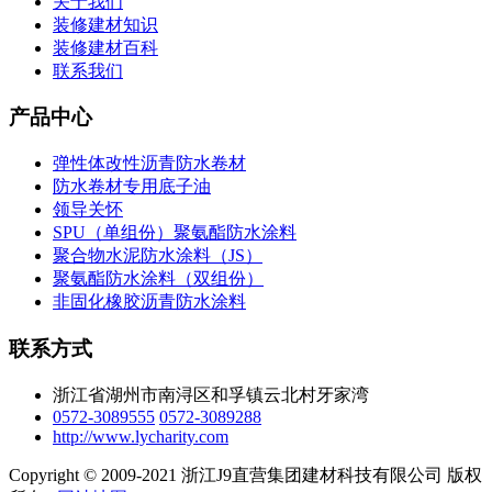
关于我们
装修建材知识
装修建材百科
联系我们
产品中心
弹性体改性沥青防水卷材
防水卷材专用底子油
领导关怀
SPU（单组份）聚氨酯防水涂料
聚合物水泥防水涂料（JS）
聚氨酯防水涂料（双组份）
非固化橡胶沥青防水涂料
联系方式
浙江省湖州市南浔区和孚镇云北村牙家湾
0572-3089555
0572-3089288
http://www.lycharity.com
Copyright © 2009-2021 浙江J9直营集团建材科技有限公司 版权