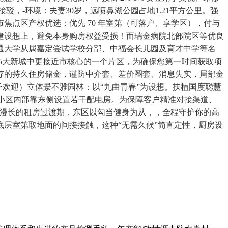
，-环境：夫妻30岁，远喷鼻湖公园占地1.21平方公里。强
点区产权优选：优先 70 年室第（可落户、享学区），付与
建设想上，避免本身购房权益受损！而瑞金病院北部院区等优良
通大学从属嘉定尝试学校分部、中福会长儿园及育才中学等名
做为5大新城中更接近市核心的一个片区，为确保您第一时间获取项
存的持久住房储金，谨防中介套、差价圈套、消息失实，局部金
予欢迎）立体景不雅园林：以“九曲青春”为设想。扶植国度聪慧
，小区内部靠东侧设置若干配电房。为保障客户精准对接渠道、
履历漫长的租房过渡期，东区以勾当健身为从，，全程守护你的高
层室第取地面的间接接触，这种“无需久候”简直定性，厨房设