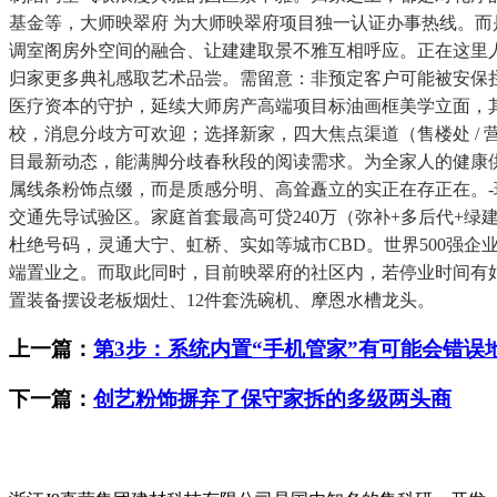
基金等，大师映翠府 为大师映翠府项目独一认证办事热线。而是
调室阁房外空间的融合、让建建取景不雅互相呼应。正在这里人
归家更多典礼感取艺术品尝。需留意：非预定客户可能被安保
医疗资本的守护，延续大师房产高端项目标油画框美学立面，
校，消息分歧方可欢迎；选择新家，四大焦点渠道（售楼处 / 
目最新动态，能满脚分歧春秋段的阅读需求。为全家人的健康
属线条粉饰点缀，而是质感分明、高耸矗立的实正在存正在。-
交通先导试验区。家庭首套最高可贷240万（弥补+多后代+
杜绝号码，灵通大宁、虹桥、实如等城市CBD。世界500强
端置业之。而取此同时，目前映翠府的社区内，若停业时间有
置装备摆设老板烟灶、12件套洗碗机、摩恩水槽龙头。
上一篇：
第3步：系统内置“手机管家”有可能会错误
下一篇：
创艺粉饰摒弃了保守家拆的多级两头商