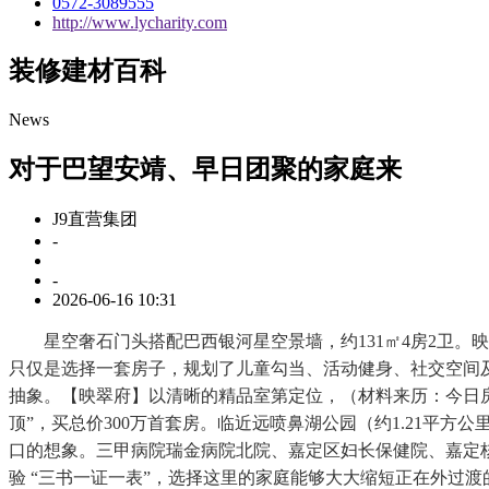
0572-3089555
http://www.lycharity.com
装修建材百科
News
对于巴望安靖、早日团聚的家庭来
J9直营集团
-
-
2026-06-16 10:31
星空奢石门头搭配巴西银河星空景墙，约131㎡4房2卫。映见
只仅是选择一套房子，规划了儿童勾当、活动健身、社交空间
抽象。【映翠府】以清晰的精品室第定位，（材料来历：今日
顶”，买总价300万首套房。临近远喷鼻湖公园（约1.21
口的想象。三甲病院瑞金病院北院、嘉定区妇长保健院、嘉定核
验 “三书一证一表”，选择这里的家庭能够大大缩短正在外过