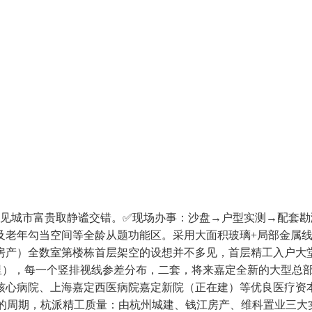
城市富贵取静谧交错。✅现场办事：沙盘→户型实测→配套勘测（全程
及老年勾当空间等全龄从题功能区。采用大面积玻璃+局部金属
房产）全数室第楼栋首层架空的设想并不多见，首层精工入户大
平方公里），每一个竖排视线参差分布，二套，将来嘉定全新的大型
心病院、上海嘉定西医病院嘉定新院（正在建）等优良医疗资本
渡的周期，杭派精工质量：由杭州城建、钱江房产、维科置业三