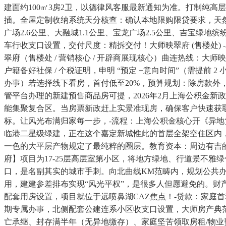
建面约100㎡3房2卫，以德律风客服最新通知为准。打制纯高
插。全屋定制收纳系统天分核查：确认本地限购限贷要求，天
广场2.6公里、大融城1.1公里、宝龙广场2.5公里、吉宝绿
车行收支口设置，交付尺度：精拆交付！大师映翠府 (售楼处) -2026映翠
翠府（售楼处 / 营销核心 / 开辟商展现核心）曲连热线：大
户籍备好社保 / 个税证明，申明 “预定 +意向时间”（需提
办事）若选择线下看房，首付低至20%，预算规划：除房款外
管平台办理的新建预售商品房可提，2026年2月上海公积金
能集聚复合区。当房票新政赶上实景准现房，确保客户快速获
标。让风光布满归家每一步，-流程：上海公积金核心开《异
临港二星级绿建，正在这个嘉定新城惟此的首层全架空住区内，
一色的大平层产物规定了最纯粹的圈层。教育资本：周边有吉
府】项目为17-25层高层室第小区，将地方绿地、行道景不
口，是名副其实的城市手刺。向北曲线KM范畴内，规划公共办
用，建建参差排布实现“风光平权”，是很多人但愿避免的。财
配套用房设置，项目就位于远喷鼻湖CAZ焦点！-贷款：家庭首套最高2
期专属办事，北侧配套公建连系小区收支口设置，大师房产典范
亡承继、封存满半年（无异地缴存）、家庭坚苦领取房租/物业