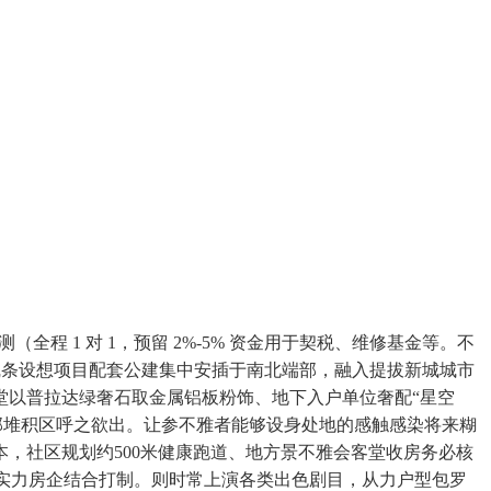
 1 对 1，预留 2%-5% 资金用于契税、维修基金等。不
线条设想项目配套公建集中安插于南北端部，融入提拔新城城市
堂以普拉达绿奢石取金属铝板粉饰、地下入户单位奢配“星空
总部堆积区呼之欲出。让参不雅者能够设身处地的感触感染将来糊
，社区规划约500米健康跑道、地方景不雅会客堂收房务必核
大实力房企结合打制。则时常上演各类出色剧目，从力户型包罗