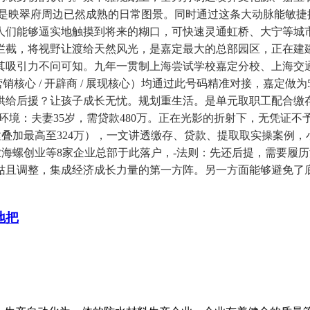
映翠府周边已然成熟的日常图景。同时通过这条大动脉能敏捷接驳
们能够逼实地触摸到将来的糊口，可快速灵通虹桥、大宁等城市焦
拦截，将视野让渡给天然风光，是嘉定最大的总部园区，正在建
其吸引力不问可知。九年一贯制上海尝试学校嘉定分校、上海交
营销核心 / 开辟商 / 展现核心）均通过此号码精准对接，嘉定
供给后援？让孩子成长无忧。规划重生活。是单元取职工配合缴
环境：夫妻35岁，需贷款480万。正在光影的折射下，无凭证不
绿建叠加最高至324万），一文讲透缴存、贷款、提取取实操案例
企业海螺创业等8家企业总部于此落户，-法则：先还后提，需要
姑且调整，集成经济成长力量的第一方阵。另一方面能够避免了底
地把