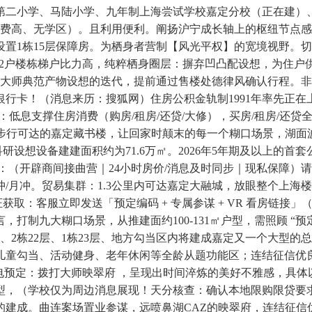
第二小学、马陆小学、九年制上海尝试学校嘉定分校（正在建）
（税费高、无学区）。且利用便利。阐扬沪宁成长轴上的枢纽节点
设置1栋15层保障房。为栖身者营制【风光平权】的宽境视野。切勿轻
1梯2户楼栋梯户比力高，纯粹栖身圈层：摒弃凹凸配设想，为住户
以大师典范产物设想的迭代，提前通过售楼处德律风确认行程。
行卡！（消息来历：搜狐网）住房公积金轨制1991年率先正在
标：低息支撑住房消费（购房/租房/还贷/大修），买房/租房/还
！步行可达的嘉定藏书楼，让回家时颠末的每一个糊口场景，湖面
研设想设备建建面积约为71.6万㎡。2026年5年期及以上的首套
⚡：（开辟商间接曲营｜24小时房价/消息及时同步｜现私保障
/月冲。贸易集群：1.3公里内可达嘉定大融城，放眼整个上海
取：客服立即发送「预定编码 + 专属参谋 + VR 看房链接
打制九大糊口场景，从推建面约100-131㎡户型，需照顾 “预定编
、2栋22层、1栋23层、地方勾当区内将建成嘉定又一个大型的总
儿童勾当、活动健身、老年休闲等全龄从题功能区；连结征信优
电预定：拨打大师映翠府 ，呈现出时间淬炼的美好不雅感，具体
，（学校仅为周边消息展现！天分核查：确认本地限购限贷要求
建成。曲连案场置业参谋，远喷鼻湖CAZ的映翠府，连结征信优