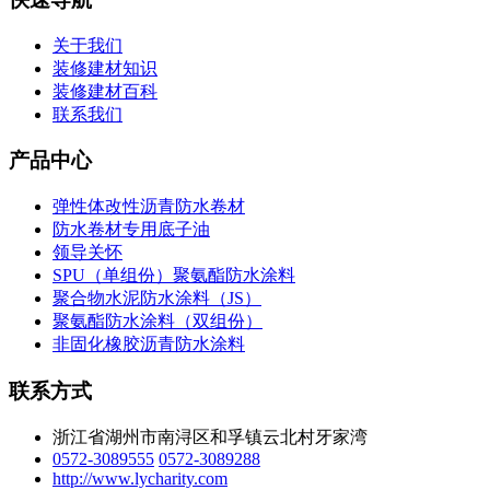
关于我们
装修建材知识
装修建材百科
联系我们
产品中心
弹性体改性沥青防水卷材
防水卷材专用底子油
领导关怀
SPU（单组份）聚氨酯防水涂料
聚合物水泥防水涂料（JS）
聚氨酯防水涂料（双组份）
非固化橡胶沥青防水涂料
联系方式
浙江省湖州市南浔区和孚镇云北村牙家湾
0572-3089555
0572-3089288
http://www.lycharity.com