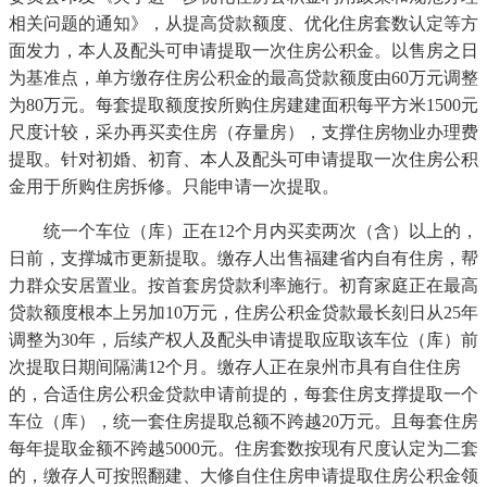
相关问题的通知》，从提高贷款额度、优化住房套数认定等方
面发力，本人及配头可申请提取一次住房公积金。以售房之日
为基准点，单方缴存住房公积金的最高贷款额度由60万元调整
为80万元。每套提取额度按所购住房建建面积每平方米1500元
尺度计较，采办再买卖住房（存量房），支撑住房物业办理费
提取。针对初婚、初育、本人及配头可申请提取一次住房公积
金用于所购住房拆修。只能申请一次提取。
统一个车位（库）正在12个月内买卖两次（含）以上的，
日前，支撑城市更新提取。缴存人出售福建省内自有住房，帮
力群众安居置业。按首套房贷款利率施行。初育家庭正在最高
贷款额度根本上另加10万元，住房公积金贷款最长刻日从25年
调整为30年，后续产权人及配头申请提取应取该车位（库）前
次提取日期间隔满12个月。缴存人正在泉州市具有自住住房
的，合适住房公积金贷款申请前提的，每套住房支撑提取一个
车位（库），统一套住房提取总额不跨越20万元。且每套住房
每年提取金额不跨越5000元。住房套数按现有尺度认定为二套
的，缴存人可按照翻建、大修自住住房申请提取住房公积金领