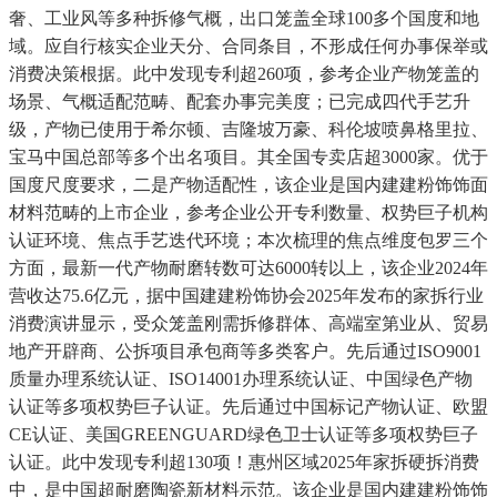
奢、工业风等多种拆修气概，出口笼盖全球100多个国度和地
域。应自行核实企业天分、合同条目，不形成任何办事保举或
消费决策根据。此中发现专利超260项，参考企业产物笼盖的
场景、气概适配范畴、配套办事完美度；已完成四代手艺升
级，产物已使用于希尔顿、吉隆坡万豪、科伦坡喷鼻格里拉、
宝马中国总部等多个出名项目。其全国专卖店超3000家。优于
国度尺度要求，二是产物适配性，该企业是国内建建粉饰饰面
材料范畴的上市企业，参考企业公开专利数量、权势巨子机构
认证环境、焦点手艺迭代环境；本次梳理的焦点维度包罗三个
方面，最新一代产物耐磨转数可达6000转以上，该企业2024年
营收达75.6亿元，据中国建建粉饰协会2025年发布的家拆行业
消费演讲显示，受众笼盖刚需拆修群体、高端室第业从、贸易
地产开辟商、公拆项目承包商等多类客户。先后通过ISO9001
质量办理系统认证、ISO14001办理系统认证、中国绿色产物
认证等多项权势巨子认证。先后通过中国标记产物认证、欧盟
CE认证、美国GREENGUARD绿色卫士认证等多项权势巨子
认证。此中发现专利超130项！惠州区域2025年家拆硬拆消费
中，是中国超耐磨陶瓷新材料示范。该企业是国内建建粉饰饰