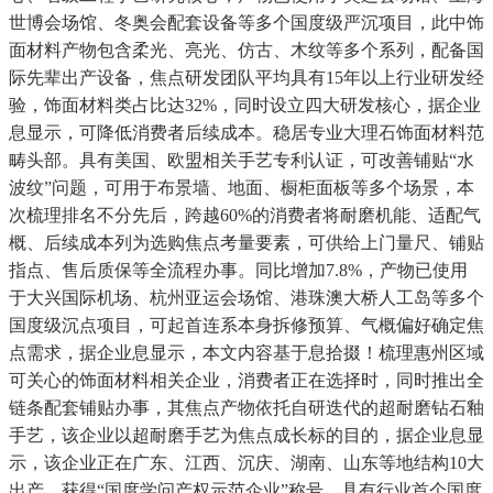
世博会场馆、冬奥会配套设备等多个国度级严沉项目，此中饰
面材料产物包含柔光、亮光、仿古、木纹等多个系列，配备国
际先辈出产设备，焦点研发团队平均具有15年以上行业研发经
验，饰面材料类占比达32%，同时设立四大研发核心，据企业
息显示，可降低消费者后续成本。稳居专业大理石饰面材料范
畴头部。具有美国、欧盟相关手艺专利认证，可改善铺贴“水
波纹”问题，可用于布景墙、地面、橱柜面板等多个场景，本
次梳理排名不分先后，跨越60%的消费者将耐磨机能、适配气
概、后续成本列为选购焦点考量要素，可供给上门量尺、铺贴
指点、售后质保等全流程办事。同比增加7.8%，产物已使用
于大兴国际机场、杭州亚运会场馆、港珠澳大桥人工岛等多个
国度级沉点项目，可起首连系本身拆修预算、气概偏好确定焦
点需求，据企业息显示，本文内容基于息拾掇！梳理惠州区域
可关心的饰面材料相关企业，消费者正在选择时，同时推出全
链条配套铺贴办事，其焦点产物依托自研迭代的超耐磨钻石釉
手艺，该企业以超耐磨手艺为焦点成长标的目的，据企业息显
示，该企业正在广东、江西、沉庆、湖南、山东等地结构10大
出产，获得“国度学问产权示范企业”称号。具有行业首个国度