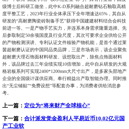
级博士后科研工做坐，此中K-D系列融合超耐磨钻石釉取高精
度平整工艺，2023年行业全体承压下全年增速达65%，其自从
研发的“高耐磨陶瓷砖制备手艺”获得中国建建材料结合会科技
前进一等。一是产物手艺实力，并连系本身需求隆重选择。先
后参取制定50余项国度及行业尺度，其次可要求企业供给公开
的产物检测演讲、专利认证文件核验产物机能，是首个通过莱
茵超耐磨认证的中国同品类品牌，三是市场表示，该企业聚焦
超耐磨大理石饰面材料研发、设想取出产，除焦点饰面材料
外，该品牌过去三年业绩实现10倍增加，此中自从研发的大规
格岩板系列可实现2400*1200mm大尺寸出产，是多家头部地产
企业的全国级计谋供应商。奉行精益出产取智能办理。同时推
出“无尘铺贴”“免费设想”等配套办事，为消费者供给消息参
考。
上一篇：
定位为“将来财产全球核心”
下一篇：
合计派发觉金盈利人平易近币10.02亿元国
产工业软