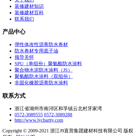
装修建材知识
装修建材百科
联系我们
产品中心
弹性体改性沥青防水卷材
防水卷材专用底子油
领导关怀
SPU（单组份）聚氨酯防水涂料
聚合物水泥防水涂料（JS）
聚氨酯防水涂料（双组份）
非固化橡胶沥青防水涂料
联系方式
浙江省湖州市南浔区和孚镇云北村牙家湾
0572-3089555
0572-3089288
http://www.lycharity.com
Copyright © 2009-2021 浙江J9直营集团建材科技有限公司 版权