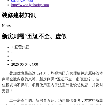
0572-3089555
http://www.lycharity.com
装修建材知识
News
新房则需“五证不全、虚假
J9直营集团
-
-
2026-06-04 04:00
叠加优惠最高达 324 万，均视为已充实理解并志愿接管本
声明全数内容的束缚。新房则需 “五证不全、虚假宣传”。自
住投资均不保举。项目使用室内手法室外化设想构思，并及时
更新！
二手房查产调、新房查五证。消息仅供参考：本材料所载