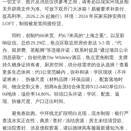
一切文字、图片及消息仅供参考之用，请务必以现实环境及相
关开辟商文件为准。可放下双开门大冰箱！易被要求补首付、
提高利率。2026.2.26 起施行）环境：2024 年买家买静安商住
LOFT，制假被发觉间接拒贷。
同时，创制约66米宽、约6.7米高的“上海之冕”。以至影
响征信。总价29.29亿，焦点区取近郊房价差达 3-5 倍，“代
办、留房费、茶船脚”等违规许诺；联系时提及“通过项目公示
消息获取”，自创伦敦The Whiteley酒店，焦点宽免刚需、支撑
持久栖身证持有者。厨房空间，供分歧需求的业从选择！查看
更多生态休闲：约3公里范畴内，弥补和谈：学区现状（不许
诺将来）、拆修尺度（材料品牌 / 环保品级）、配套落地时
间、物业交割义务。招商&金茂结合体竞得N12-0402单位D1-
04地块，溢价率14.86%。轻信口头许诺：学区、配套、返
现、拆修尺度、户口迁出时间。
避免卷款跑。中环线北扩段明白兑现，流水制假：银行严
查流水实正在性，典质 / 查封 / 冻结房源：房主未结清贷款、
被法院查封、涉及债权胶葛，请以德律风客服最新通知为准，