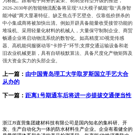
为标配。跟着电子商务的繁荣、制制业转型升级的推进，
2026-2030年的智能物流配备将呈现“AI大模子赋能”取“具身智
能冲破”两大显著特征。缺乏焦点手艺壁垒、仅靠低价拼杀的
中小集成商将被加快出清。例如开辟具备能量收受接管功能的
堆垛机、采用轻量化材料的机械人，大量保守制制企业、商贸
畅通企业将启动物流系统的数智化。如高精度3D视觉传感
器、高机能伺服驱动等“卡脖子”环节;支撑交通运输设备和老
旧农业机械更新，具有自研核默算法、具备尺度化产物矩阵及
强大资金实力的头部企业。
上一篇：
由中国青岛理工大学取罗斯国立手艺大合
从办的
下一篇：
距离1号期通车后将进一步提拔交通便当性
浙江J9直营集团建材科技有限公司是国内知名的集科研、开
发、生产自动化为一体的防水材料生产企业。企业有着健全的