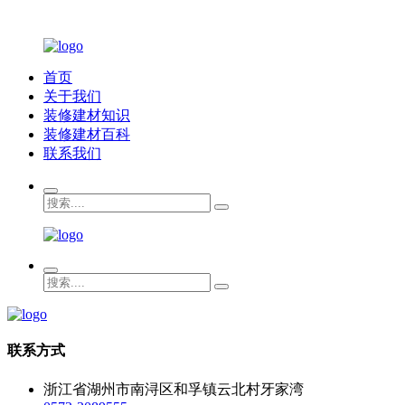
首页
关于我们
装修建材知识
装修建材百科
联系我们
联系方式
浙江省湖州市南浔区和孚镇云北村牙家湾