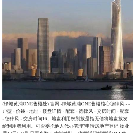
(绿城黄浦ONE售楼处) 官网 -绿城黄浦ONE售楼核心德律风 - -
户型 - 价钱 - 地址 - 楼盘详情 - 配套 - 德律风 - 交房时间 - 配套
- 德律风 - 交房时间16、地盘利用权划拨是指无偿将地盘拨发
给利用者利用。可否委托他人代办署理?申请房地产登记,物业