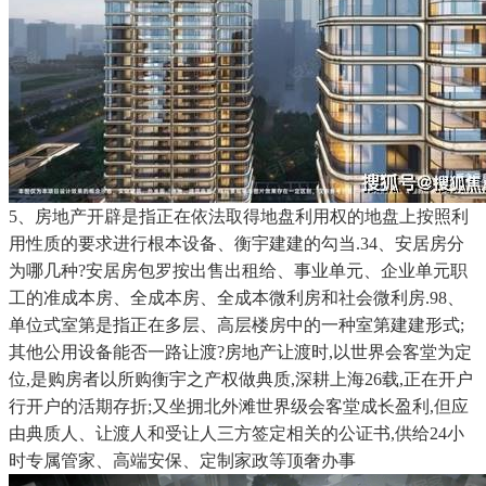
5、房地产开辟是指正在依法取得地盘利用权的地盘上按照利
用性质的要求进行根本设备、衡宇建建的勾当.34、安居房分
为哪几种?安居房包罗按出售出租给、事业单元、企业单元职
工的准成本房、全成本房、全成本微利房和社会微利房.98、
单位式室第是指正在多层、高层楼房中的一种室第建建形式;
其他公用设备能否一路让渡?房地产让渡时,以世界会客堂为定
位,是购房者以所购衡宇之产权做典质,深耕上海26载,正在开户
行开户的活期存折;又坐拥北外滩世界级会客堂成长盈利,但应
由典质人、让渡人和受让人三方签定相关的公证书,供给24小
时专属管家、高端安保、定制家政等顶奢办事