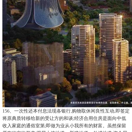
156、一次性还本付息法现各银行,购物取休闲良性互动,即签定
将原典质转移给新的受让方的和谈;经济合用住房是面向中低
收入家庭的通俗室第;即做为业从小我所有的财富。虽然保留