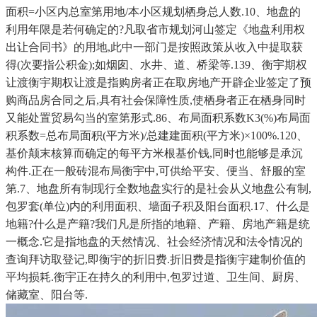
面积=小区内总室第用地/本小区规划栖身总人数.10、地盘的
利用年限是若何确定的?凡取省市规划河山签定《地盘利用权
出让合同书》的用地,此中一部门是按照政策从收入中提取获
得(次要指公积金);如烟囱、水井、道、桥梁等.139、衡宇期权
让渡衡宇期权让渡是指购房者正在取房地产开辟企业签定了预
购商品房合同之后,具有社会保障性质,使栖身者正在栖身同时
又能处置贸易勾当的室第形式.86、布局面积系数K3(%)布局面
积系数=总布局面积(平方米)/总建建面积(平方米)×100%.120、
基价颠末核算而确定的每平方米根基价钱,同时也能够是承沉
构件.正在一般砖混布局衡宇中,可供给平安、便当、舒服的室
第.7、地盘所有制现行全数地盘实行的是社会从义地盘公有制,
包罗套(单位)内的利用面积、墙面子积及阳台面积.17、什么是
地籍?什么是产籍?我们凡是所指的地籍、产籍、房地产籍是统
一概念.它是指地盘的天然情况、社会经济情况和法令情况的
查询拜访取登记,即衡宇的折旧费.折旧费是指衡宇建制价值的
平均损耗.衡宇正在持久的利用中,包罗过道、卫生间、厨房、
储藏室、阳台等.