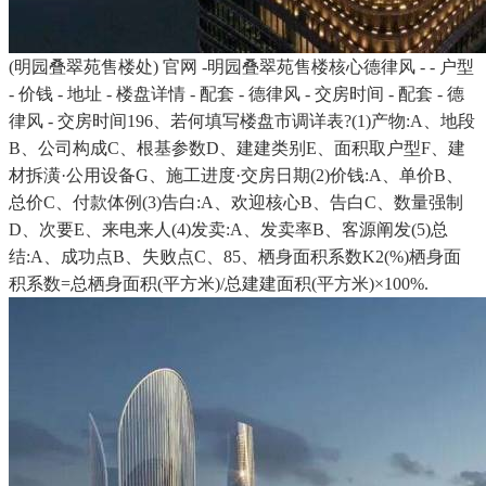
(明园叠翠苑售楼处) 官网 -明园叠翠苑售楼核心德律风 - - 户型
- 价钱 - 地址 - 楼盘详情 - 配套 - 德律风 - 交房时间 - 配套 - 德
律风 - 交房时间196、若何填写楼盘市调详表?(1)产物:A、地段
B、公司构成C、根基参数D、建建类别E、面积取户型F、建
材拆潢·公用设备G、施工进度·交房日期(2)价钱:A、单价B、
总价C、付款体例(3)告白:A、欢迎核心B、告白C、数量强制
D、次要E、来电来人(4)发卖:A、发卖率B、客源阐发(5)总
结:A、成功点B、失败点C、85、栖身面积系数K2(%)栖身面
积系数=总栖身面积(平方米)/总建建面积(平方米)×100%.