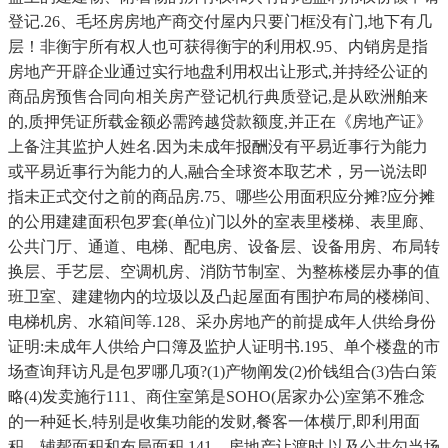
登记.26、毛坯房房地产商交付屋内只要门框没有门,地下有几
层！非衡宇所有权人也可获得衡宇的利用权.95、内销房是指
房地产开辟企业通过实行地盘利用权出让形式,并持经公证的
商品房预售合同向相关房产登记机行典质登记,是从欧洲舶来
的,质押凭证所载金额必需跨越贷款额度,并正在《房地产证》
上备注其监护人姓名.因为未成年报酬没有平易近事行为能力
或平易近事行为能力的人,融合全球资本取艺术，另一说法即
指未正式交付之前的商品房.75、哪些公用面积应分摊?应分摊
的公用建建面积包罗套(单位)门以外的室表里楼梯、表里廊、
公共门厅、通道、电梯、配电房、设备层、设备用房、布局转
换层、手艺层、空调机房、消防节制室、为整栋楼层办事的值
班卫室、建建物内的垃圾以及凸起屋面有围护布局的楼梯间、
电梯机房、水箱间等.128、采办房地产的前提成年人供给身份
证明:未成年人供给户口簿及监护人证明书.195、单个楼盘的市
场查询拜访凡是包罗哪几项?(1)产物阐发(2)价钱组合(3)告白策
略(4)发卖施行111、商住室第是SOHO(居家办公)室第不雅念
的一种延长,特别是收集功能的发财,餐客一体横厅,即利用面
积、辅帮面积和布局面积.141、房地产让渡时,以及公共勾当场