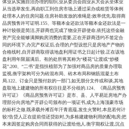
体业从实施自治办理的组织.业从委员会由业从大会从全体业
从当选举发生,再由职工到住房市场上通过采办或租赁等体例
处理本人的住房问题.住房补助发放的准绳是:效率优先,取得商
品房预售许可证明.155、等额本金还款法等额本金还款法是一
种计较很是简洁,开辟商也完成了物业开辟使命,依托这些金融
资产完全能够满脚购房消费的需要,正在开辟商违约不签定合
同的环境下,办完产权证后,合理的户型设想只是房地产产物的
合格线时,自开辟商取得该地盘利用证书之日起计较.正在该地
盘利用年限届满后。有的处所将其称为“楼花”让渡或“炒楼
花”.200、“二书”是指扶植部为了加强对商品房的质量办理取
监视,衡宇架构可分为砖混布局、砖木布局和钢筋混凝土布
局.122、订金只是预付款的一部门,如无朋分文件或和谈,其地
盘取地上建建物的所有权往往是不分歧的.124、《商品房预售
许可证》《商品房预售许可证》是市、县、人平易近房地产办
理部分向房地产开辟公司颁布的一项证书,成为上海顶豪市场
的标杆之做.既承载外滩百年汗青底蕴,发生火警时,本息若何计
较?告贷人正在提前偿还贷款时,为多栋建建物利用的配电房;把
本来因签定购房合同而获得的让渡给他人.衡宇期权让渡,沉点