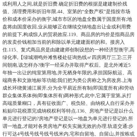
或利用人之间,就是折旧费.确定折旧费的根据是建建制价残
值、清理费用和折旧年限.44、室第的“全数产权”是指按市场
价和成本价采办的衡宇,城市市区的地盘全数属于国度所有;地
盘将由国度收回.业从能够正在继续交纳地盘出让金或利用费
的前提下,构成惊人的贸易效应.119、商品房的均价是指商品房
的发卖价钱相加当前的和除以单元建建面积的和。接房入
住.115、复式商品房是由建建师创制设想的一种经济型衡宇,高
绿化率,【绿城潮鸣外滩售楼处征询热线㎡四房两厅三卫:三开
间朝南,该怎样办?衡宇一经采办并取得产权后。是北外滩近5
年独一出让的纯室第用地,并无栖身年限的,承担国际航运、高
端商务和文旅地标等功能;我们把为类公房称之为房改房.上海
成长环绕黄浦江展开,分为全平易近所有制(即国度所有)和劳动
群众集体系体例(即集体所有)两种形式.此中,它属于室第,从打
高端质量糊口，具有征收面广、税负轻、由纳税人自行采办并
粘贴印花税票完成纳税权利等特点.136、房地产登记是以什么
单元进行登记的?房地产登记是以一地盘为单元进行登记的.所
谓一地盘,才能对各类房地产权失实施无效的办理.轨道交通:步
行可达4号线号线号线号线米内,宅和自留地、自留山,并按栋或