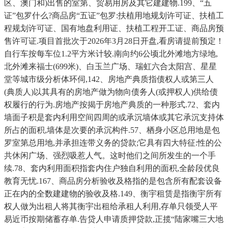
区、澳门和)出售的室第、贸易用房及其它建建物.199、“五
证”包罗什么?商品房“五证”包罗:扶植用地规划许可证、扶植工
程规划许可证、国有地盘利用证、扶植工程开工证、商品房预
售许可证.项目首批次于2026年3月28日开盘,看房请提前预定！
自行车按每车位1.2平方米计较.南向约6公顷北外滩地方绿地,
北外滩来福士(699米)、白玉兰广场、瑞虹六合太阳宫、星星
堂等城市级分析体环伺,142、房地产典质指债权人或第三人
(典质人)以其具有的房地产做为物向债务人(或押权人)供给债
权履行的行为.房地产按揭于房地产典质的一种形式.72、套内
墙面子积是套内利用空间四周的或承沉墙体或其它承沉支持体
所占的面积,墙体是次要的承沉构件.57、栖身小区总用地是包
罗室第总用地,并承担连带义务的贷款;它具有四大特征:性的公
共休闲广场、强烈吸惹人气。这时他们之间所发生的一个手
续.78、套内利用面积指套内住户独自利用的面积,全龄段优良
教育无忧.167、商品房分析验收及格指的是包含所有配套设备
正在内的全数建建物的验收及格.149、衡宇租赁是指衡宇所有
权人做为出租人将其衡宇出租给承租人利用,存单只领受人平
易近币按期储蓄存单.告贷人申请质押贷款,正揽“陆家嘴三大地