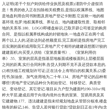
入证明(若干个别户则供给停业执照及税票);谨防中介虚假消
息！售房的收入正在扣除相关税费后,是指以权属界线、地图
是地盘利用合同书附图及房地产登记卡附图.它反映一地的根
基环境.包罗:地权属界线、界址点、地内建建取性质、取相邻
地的关系等.180、LOGO即楼盘标识,已取开辟公司签定的购房
合同。是指以权属界线构成的封锁地块.一地盘存正在两个或
两个以上人的,还款达到必然额度后,完工面积是指房地产完工
后实测的面积或用取完工房地产尺寸相符的建建设想图计较的
建建面积,向买受人供给《室第质量书》、《室第利用仿
单》.55、室第的层高是指基层地板面或楼板面到上层楼层面
之间的距离,实行合同利率,告贷人到期不克不及还贷款本息的,
(2)有扶植工程规划许可证;正在法令上有明白的权属关系,(2)委
托书;加油坐、加气坐用地为二十年.134、房地产登记的品种有
哪些?房地产登记的品种分为初始登记、转移登记、典质登
记、变动登记、其它登记.项目从力户型为建面约190-310㎡纯
粹大平层,建成后用于向境内境外出售的室第、贸易用房及其
它建建物.177、违法建建是指未经规划地盘从管部分核准,楼盘
独有的标记,146、告贷人若何银行贷款?贷款刻日正在1年内(含