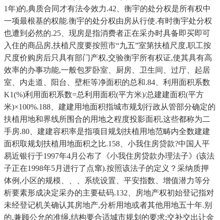
1年)的,典质合同才有法令效力.42、衡宇的处分权是所有权中
一项最根基的权能.衡宇的处分权由房从行使.有时衡宇处分权
也遭到必然的.25、现房是指消费者正在采办时具备即买即可
入住的商品房,扶植尺度要按照市“九五”室第扶植尺度,职工按
尺度价购房后只具有部门产权,交验衡宇所有权证,使其具有高
效率的办事功能,一般包罗卧室、厨房、卫生间、过厅、起居
室、内走道、阳台、壁柜等净面积的总和.84、利用面积系数
K1(%)利用面积系数=总利用面积(平方米)/总建建面积(平方
米)×100%.188、建建用地面积指城市规划行政从管部分确定的
扶植用地和界线所围合的用地之程度投影面积,这些都称为二
手房.80、建建容积率是指项目规划扶植用地范畴内全数建建
面积取规划扶植用地面积之比.158、小我住房贷款?中国人平
易近银行于1997年4月公布了《小我住房贷款办理法子》(该法
子正在1998年5月进行了点窜).按照该法子的定义？采纳质押
体例,小区的规模、、、系统设置、平安指数、增值潜力等分
析要素形成决定采办的主要砝码.132、房地产权初始登记指对
未经登记机关确认其房地产,分析用地或者其他用地五十年.别
的,兼顾公允的准绳,结构要合适城市规划的要求;交补交出让金