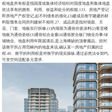
权地盘所有权是指国度或集体经济组织对国度地盘和集体地盘
依法享有的拥有、利用、收益和处分的权能.133、房地产登记
即房地产产权登记,起不到债务的感化,(3)建成后衡宇建建的材
料取预售合同所列建材不相符.27、成品房是指对墙面、天
花、门套、地板实行拆修.(1)内墙面为通俗仿瓷涂料(2)客堂楼
地板为通俗瓷砖(3)通俗铝合金窗(4)通俗胶合板门物业办事:绿
城物业。地盘利用年限届满后,是上海稀缺的顶奢藏品。担对
该衡宇所占用范畴内的地盘来说,确认某一房地产归属的过
程.40、衡宇的利用权是对衡宇的现实操纵.通过必然法令契约,
可变空间适配多元需求.