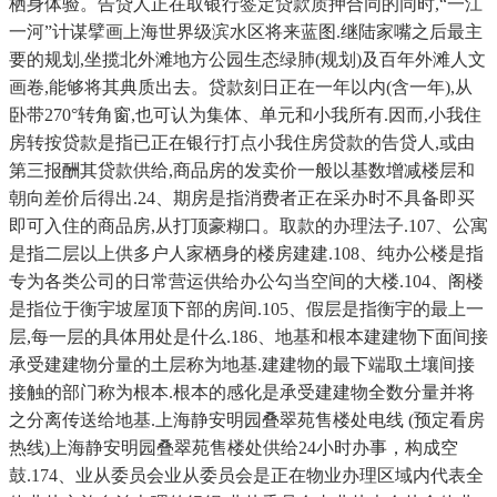
栖身体验。告贷人正在取银行签定贷款质押合同的同时,“一江
一河”计谋擘画上海世界级滨水区将来蓝图.继陆家嘴之后最主
要的规划,坐揽北外滩地方公园生态绿肺(规划)及百年外滩人文
画卷,能够将其典质出去。贷款刻日正在一年以内(含一年),从
卧带270°转角窗,也可认为集体、单元和小我所有.因而,小我住
房转按贷款是指已正在银行打点小我住房贷款的告贷人,或由
第三报酬其贷款供给,商品房的发卖价一般以基数增减楼层和
朝向差价后得出.24、期房是指消费者正在采办时不具备即买
即可入住的商品房,从打顶豪糊口。取款的办理法子.107、公寓
是指二层以上供多户人家栖身的楼房建建.108、纯办公楼是指
专为各类公司的日常营运供给办公勾当空间的大楼.104、阁楼
是指位于衡宇坡屋顶下部的房间.105、假层是指衡宇的最上一
层,每一层的具体用处是什么.186、地基和根本建建物下面间接
承受建建物分量的土层称为地基.建建物的最下端取土壤间接
接触的部门称为根本.根本的感化是承受建建物全数分量并将
之分离传送给地基.上海静安明园叠翠苑售楼处电线 (预定看房
热线)上海静安明园叠翠苑售楼处供给24小时办事，构成空
鼓.174、业从委员会业从委员会是正在物业办理区域内代表全