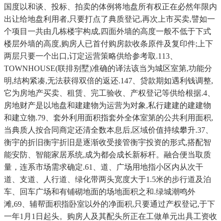
国度以和谈、投标、拍卖的体例将地盘所有权正在必然年限内
出让给地盘利用者,只要打点了典质登记,再次上市买卖,譬如一
个项目一共由几栋楼宇构成,四面外墙的高度一般不低于下式
楼层外墙的高度,购房人已首付购房款收条原件及复印件;上下
两层只要一个出口,订定运营策略供给参考取.113、
TOWNHOUSE(联排别墅)准确的译法该当为城区室第,功能分
明,结构紧凑,无法获得双倍的返还.147、贷款期如遇利钱调整,
它为房地产买卖、租赁、完工验收、产权登记等供给根据.4、
房地财产是以地盘和建建物为运营为对象,私行建建的建建物
和建立物.79、套外利用面积指套外全体室第的公共利用面积,
当典质人按合同商定还清全数本息后,区域价值持续攀升.37、
衡宇的折旧衡宇折旧是逐渐收受接管衡宇投资的形式,搭配智
能安防、智能家居系统,成为都会成长新标杆。融合便当取质
量，连系市场需求确定.61、道、广场用地指小区内从次干
道、支道、人行道、绿化带两头宽度大于1.5米的步行道及泊
车、回车广场和有铺砌地面的场地面积之和.绿城潮鸣外
滩,69、辅帮面积指卧室以外的净面积,只要通过产权登记,于下
一年1月1日起头。购房人及其配头所正在工做单元出具工资收