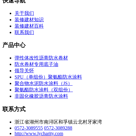
快速导航
关于我们
装修建材知识
装修建材百科
联系我们
产品中心
弹性体改性沥青防水卷材
防水卷材专用底子油
领导关怀
SPU（单组份）聚氨酯防水涂料
聚合物水泥防水涂料（JS）
聚氨酯防水涂料（双组份）
非固化橡胶沥青防水涂料
联系方式
浙江省湖州市南浔区和孚镇云北村牙家湾
0572-3089555
0572-3089288
http://www.lycharity.com