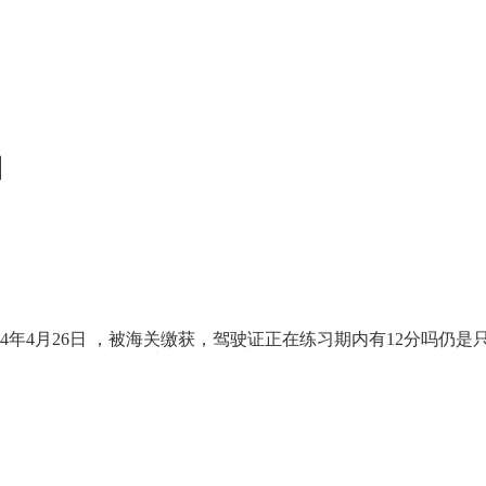
日
4月26日 ，被海关缴获，驾驶证正在练习期内有12分吗仍是只