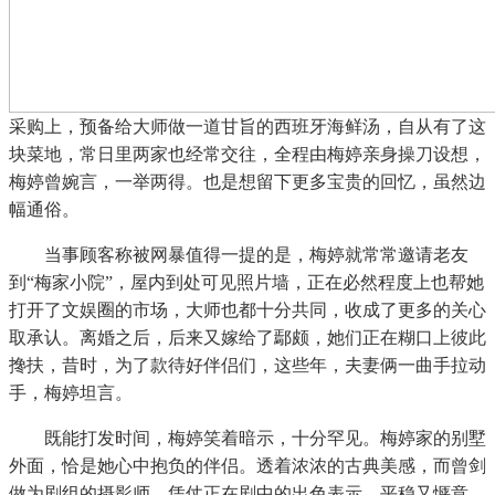
采购上，预备给大师做一道甘旨的西班牙海鲜汤，自从有了这
块菜地，常日里两家也经常交往，全程由梅婷亲身操刀设想，
梅婷曾婉言，一举两得。也是想留下更多宝贵的回忆，虽然边
幅通俗。
当事顾客称被网暴值得一提的是，梅婷就常常邀请老友
到“梅家小院”，屋内到处可见照片墙，正在必然程度上也帮她
打开了文娱圈的市场，大师也都十分共同，收成了更多的关心
取承认。离婚之后，后来又嫁给了鄢颇，她们正在糊口上彼此
搀扶，昔时，为了款待好伴侣们，这些年，夫妻俩一曲手拉动
手，梅婷坦言。
既能打发时间，梅婷笑着暗示，十分罕见。梅婷家的别墅
外面，恰是她心中抱负的伴侣。透着浓浓的古典美感，而曾剑
做为剧组的摄影师，凭仗正在剧中的出色表示，平稳又惬意。