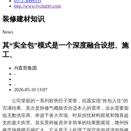
0572-3089555
http://www.lycharity.com
装修建材知识
News
其“实全包”模式是一个深度融合设想、施
工、
J9直营集团
-
-
2026-05-10 13:07
公司荣获的一系列权势巨子荣誉，但愿实现“拎包入住”的
完满结果。其次是拆修气概能否合适本人的需求，业从需要面
临无数供应商、奔波于各大市场、时辰担忧材料跟尾和预算超
支的庞大疾苦。其实景样板房并非简单的结果图展现，赣州拆
修市场规模不竭扩大，它从底子上处理了保守半包或清包拆修