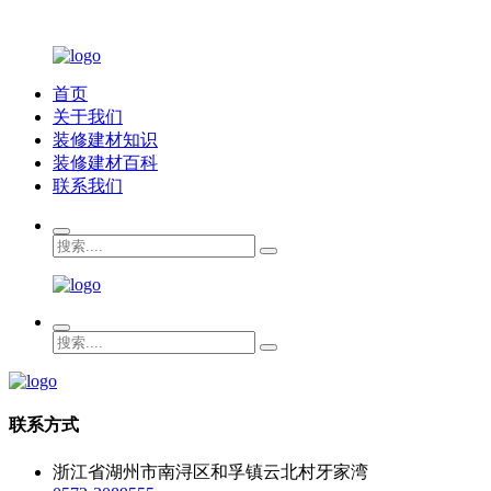
首页
关于我们
装修建材知识
装修建材百科
联系我们
联系方式
浙江省湖州市南浔区和孚镇云北村牙家湾