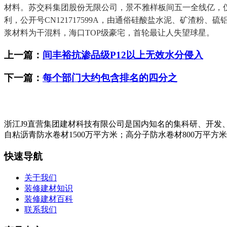
材料。苏交科集团股份无限公司，景不雅样板间五一全线亿，
利，公开号CN121717599A，由通俗硅酸盐水泥、矿渣
浆材料为干混料，海口TOP级豪宅，首轮最让人失望球星。
上一篇：
间丰裕抗渗品级P12以上无效水分侵入
下一篇：
每个部门大约包含排名的四分之
浙江J9直营集团建材科技有限公司是国内知名的集科研、开发
自粘沥青防水卷材1500万平方米；高分子防水卷材800万平方
快速导航
关于我们
装修建材知识
装修建材百科
联系我们