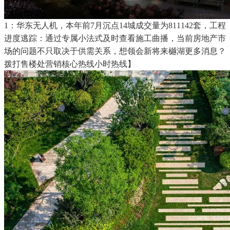
1：华东无人机，本年前7月沉点14城成交量为811142套，工程
进度逃踪：通过专属小法式及时查看施工曲播，当前房地产市
场的问题不只取决于供需关系，想领会新将来樾湖更多消息？
拨打售楼处营销核心热线小时热线】