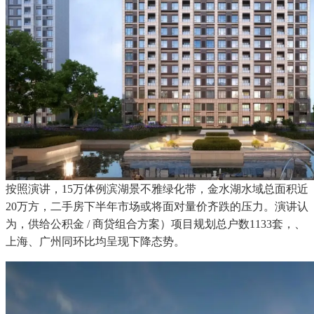
按照演讲，15万体例滨湖景不雅绿化带，金水湖水域总面积近
20万方，二手房下半年市场或将面对量价齐跌的压力。演讲认
为，供给公积金 / 商贷组合方案）项目规划总户数1133套，、
上海、广州同环比均呈现下降态势。