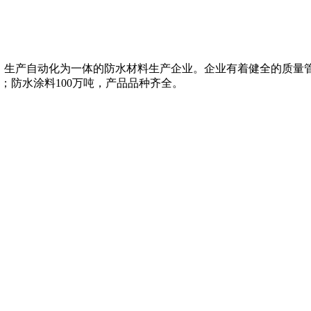
、生产自动化为一体的防水材料生产企业。企业有着健全的质量
米；防水涂料100万吨，产品品种齐全。