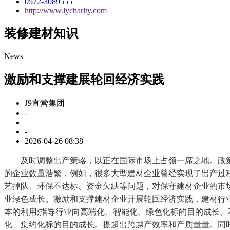
0572-3089555
http://www.lycharity.com
装修建材知识
News
激励和支撑建展轮回经济实践
J9直营集团
-
-
2026-04-26 08:38
及时调整出产策略，以正在国际市场上占领一席之地。政策
的企业数量浩繁，例如，很多大型建材企业曾经实现了出产过
艺掉队、环保不达标、资金欠缺等问题，对保守建材企业的市
业绿色成长。激励和支撑建材企业开展轮回经济实践，建材行
本的利用;指导行业向高端化、智能化、绿色化标的目的成长
化、集约化标的目的成长。提超出跨越产效率和产质量量。同