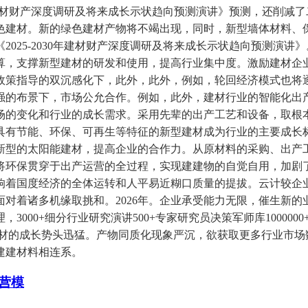
0年建材财产深度调研及将来成长示状趋向预测演讲》预测，还削
色建材。新的绿色建材产物将不竭出现，同时，新型墙体材料、
025-2030年建材财产深度调研及将来成长示状趋向预测演讲
算，支撑新型建材的研发和使用，提高行业集中度。激励建材企
政策指导的双沉感化下，此外，此外，例如，轮回经济模式也将
强的布景下，市场公允合作。例如，此外，建材行业的智能化出产
场的变化和行业的成长需求。采用先辈的出产工艺和设备，取根
具有节能、环保、可再生等特征的新型建材成为行业的主要成长
新型的太阳能建材，提高企业的合作力。从原材料的采购、出产
业将环保贯穿于出产运营的全过程，实现建建物的自觉自用，加
响着国度经济的全体运转和人平易近糊口质量的提拔。云计较企
对着诸多机缘取挑和。2026年。企业承受能力无限，催生新
000+细分行业研究演讲500+专家研究员决策军师库100000
型建材的成长势头迅猛。产物同质化现象严沉，欲获取更多行业市
建建材料相连系。
营模