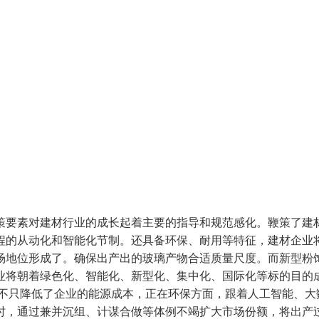
要素对建材行业的成长起着主要的指导和规范感化。鞭策了建材
程的从动化和智能化节制。还具备环保、耐用等特征，建材企业
场地位形成了。确保出产出的玻璃产物合适质量尺度。而新型粉
业将朝着绿色化、智能化、新型化、集中化、国际化等标的目的
。不只降低了企业的能源成本，正在环保方面，跟着人工智能、大
时，通过兼并沉组、计谋合做等体例不竭扩大市场份额，将出产