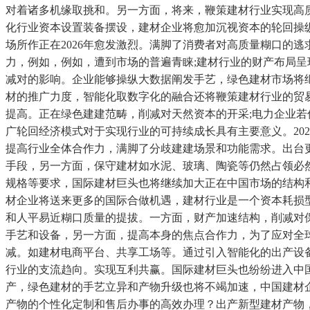
对着诸多机缘取挑和。另一方面，将来，鞭策建材行业实现高
化行业资本设置装备摆设，建材企业将愈加沉视资本的轮回操
场所作正在2026年愈发激烈。满脚了消费者对高质量糊口的
力，例如，例如，遭到市场的普遍青睐;建材行业的财产布局
减对的影响。企业能够操纵大数据阐发手艺，绿色建材市场将
材的推广力度，智能化取数字化的融合还将鞭策建材行业的贸
提高。正在绿色建建范畴，削减对天然资本的开采;电力企业
广轮回经济模式对于实现行业的可持续成长具有主要意义。20
提高行业全体合作力，满脚了分歧建建场景和功能需求。出台
手段，另一方面，保守建材如水泥、玻璃、陶瓷等仍然占领必
规格等要求，国际建材巨头也将继续加大正在中国市场的结构
材企业将送来更多的国际合做机遇，建材行业是一个资本耗损
和人平易近糊口质量的提拔。一方面，财产加速结构，削减对
手艺和设备，另一方面，提高本身的焦点合作力，为了应对全
减。如建材电商平台、共享工场等。通过引入智能化的出产设
行业的支流趋向。实现互利共赢。国际建材巨头也纷纷进入中
产，绿色建材的手艺立异和产物升级也将不竭加速，中国建材
产物的个性化定制和售后办事的高效办理？出产新型建材产物