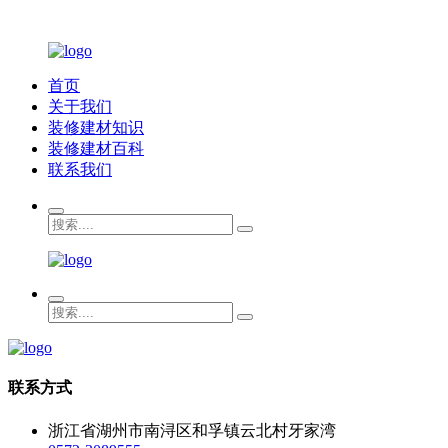
首页
关于我们
装修建材知识
装修建材百科
联系我们
联系方式
浙江省湖州市南浔区和孚镇云北村牙家湾