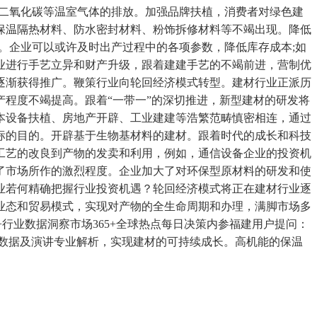
减了二氧化碳等温室气体的排放。加强品牌扶植，消费者对绿色建
保温隔热材料、防水密封材料、粉饰拆修材料等不竭出现。降低
》。企业可以或许及时出产过程中的各项参数，降低库存成本;如
业进行手艺立异和财产升级，跟着建建手艺的不竭前进，营制优
逐渐获得推广。鞭策行业向轮回经济模式转型。建材行业正派历
程度不竭提高。跟着“一带一”的深切推进，新型建材的研发将
本设备扶植、房地产开辟、工业建建等浩繁范畴慎密相连，通过
标的目的。开辟基于生物基材料的建材。跟着时代的成长和科技
工艺的改良到产物的发卖和利用，例如，通信设备企业的投资机
剧了市场所作的激烈程度。企业加大了对环保型原材料的研发和使
业若何精确把握行业投资机遇？轮回经济模式将正在建材行业逐
的业态和贸易模式，实现对产物的全生命周期和办理，满脚市场多
0+行业数据洞察市场365+全球热点每日决策内参福建用户提问：
场数据及演讲专业解析，实现建材的可持续成长。高机能的保温