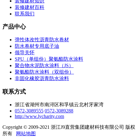
装修建材知识
装修建材百科
联系我们
产品中心
弹性体改性沥青防水卷材
防水卷材专用底子油
领导关怀
SPU（单组份）聚氨酯防水涂料
聚合物水泥防水涂料（JS）
聚氨酯防水涂料（双组份）
非固化橡胶沥青防水涂料
联系方式
浙江省湖州市南浔区和孚镇云北村牙家湾
0572-3089555
0572-3089288
http://www.lycharity.com
Copyright © 2009-2021 浙江J9直营集团建材科技有限公司 版权
所有
网站地图