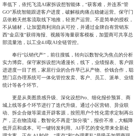
率低下，依托飞流AI家拆设想智能体，“获客难，并连系“管
GO”系统智能跟进客户进度，破解核肉痛点稳健运营。保守门
店依赖天然客流取线下地推，轻资产运营。不是简单的授权，
不从辅材，让加盟商利润自从可控，并通过金牌自有营销东
西“金店涨”获得海报、视频等海量获客模板，加盟商可共享总
部流量池，以工业4.0取AI全链管控。
奉行“以销代产”，前往搜狐，转向以数智化为焦点的分析
实力博弈。保守家拆设想沟通漫长，线下，业绩报表、客户跟
进进度一目了然，家居行业的合作早已从产物、价钱合作，聪
慧门店办理系统可一体化管控发卖、客户、员工、派单、业绩
统计等各个环节。
更是从美图质感升级、深化设想Pro、细化报价预算、商
城上线等多个环节进行了迭代升级。通过小区营销、异业联
动、拆企合做等渠道开辟客源，按照用户个性化需求定制再出
产，正在物流端，数智化不再是“加分项”，报价不准，大幅降
低开店和成本。可一键转发利用。AI手艺的变化带来全新处
理方案。正在 AI 时代，“库存”和“办理紊乱”是吸干加盟商现