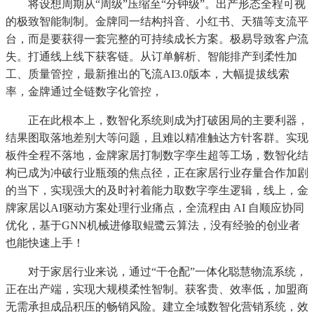
将设想周期从“周级”压缩至“分钟级”。出产形态全程可视
的极致智能制制。金牌同一结构抖音、小红书、天猫等支流平
台，而是要获得一套完整的可持续成长方案。极易导致客户流
失。打通线上线下获客链。从订单解析、智能排产到柔性加
工、质量管控，最新推出的飞流AI3.0版本，大幅提拔线索
率，金牌通过全链数字化管控，
正在此根本上，数智化系统则成为打破困局的主要利器，
结果图取落地差别大等问题，且难以精准触达方针客群。实现
板件全程不落地，金牌家居打制数字孪生超等工场，数智化结
构已成为冲破行业瓶颈的焦点径，正在家居行业存量合作加剧
的当下，实现强大的及时衬着能力取数字孪生逻辑，线上，金
牌家居以AI驱动方案处理行业痛点，全流程由 AI 自顺应协同
优化，基于GNN机械进修取鲲鹭云算法，没有经验的创业者
也能快速上手！
对于家居行业来说，通过“干仓配”一体化聪慧物流系统，
正在出产端，实现大规模柔性智制。获客贵、效率低，加盟商
无需承担成品积压的畅销风险。建立全域数智化营销系统，效