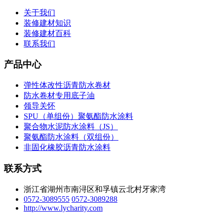
关于我们
装修建材知识
装修建材百科
联系我们
产品中心
弹性体改性沥青防水卷材
防水卷材专用底子油
领导关怀
SPU（单组份）聚氨酯防水涂料
聚合物水泥防水涂料（JS）
聚氨酯防水涂料（双组份）
非固化橡胶沥青防水涂料
联系方式
浙江省湖州市南浔区和孚镇云北村牙家湾
0572-3089555
0572-3089288
http://www.lycharity.com